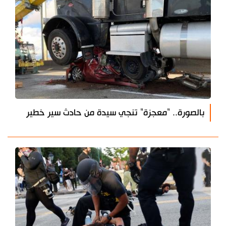
بالصورة.. "معجزة" تنجي سيدة من حادث سير خطير