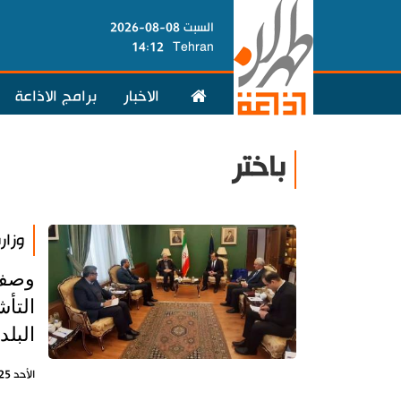
السبت 08-08-2026
14:12
Tehran
الاخبار
برامج الاذاعة
باختر
وزار
وصف ن
التأش
البلد
الأحد 25 فبراير 2024 - 16:36 بتوقيت طهران