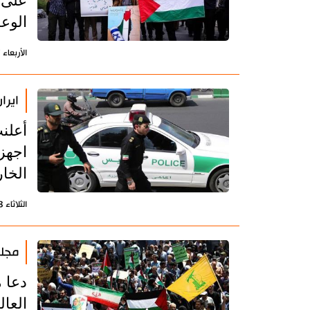
على 
الوعد
الأربعاء 17 إبريل 2024 - 19:05 بتوقيت طهران
ايرا
أعلن
اجهز
الخار
الثلاثاء 23 مايو 2023 - 14:39 بتوقيت طهران
مجلس
دعا 
العا