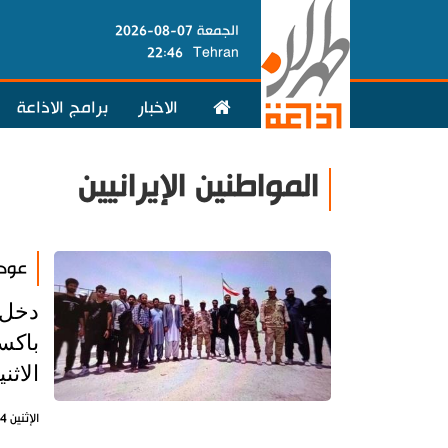
الجمعة 07-08-2026
22:46
Tehran
الاخبار
برامج الاذاعة
المواطنين الإيرانيين
عودة 15 من أفراد طاقم سفينة 
دخل 
باكست
الاثنين (5 مايو) عبر محطة "رمدان" الحدودية في
الإثنين 4 مايو 2026 - 18:17 بتوقيت طهران