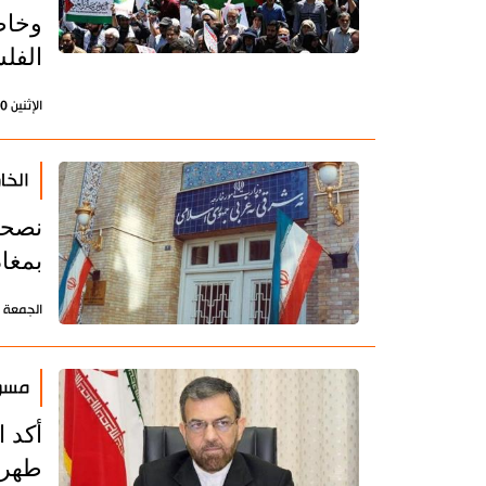
وخاص
الفل
الإثنين 10 إبريل 2023 - 17:18 بتوقيت طهران
الخا
نصحت 
بمغاد
الجمعة 21 أكتوبر 2022 - 15:11 بتوقيت طهران
مسؤو
أكد ا
طهرا