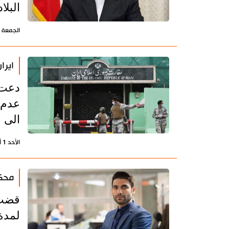
البلا
الجمعة 25 فبراير 2022 - 18:42 بتوقيت طهران
ايرا
دعت س
عدم ا
الى م
الأحد 1 أغسطس 2021 - 17:26 بتوقيت طهران
محكم
قضت 
لمدة 