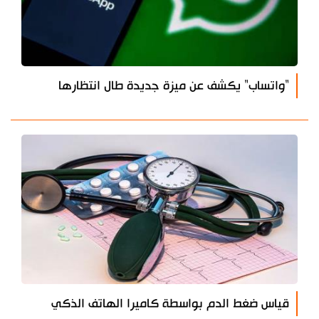
"واتساب" يكشف عن ميزة جديدة طال انتظارها
قياس ضغط الدم بواسطة كاميرا الهاتف الذكي