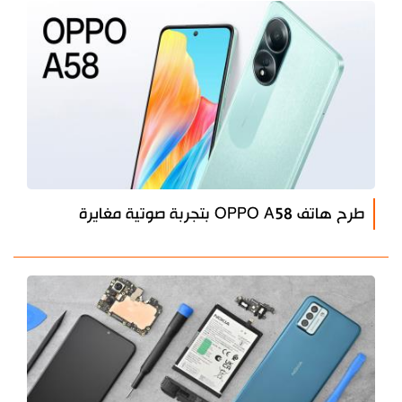
طرح هاتف OPPO A58 بتجربة صوتية مغايرة