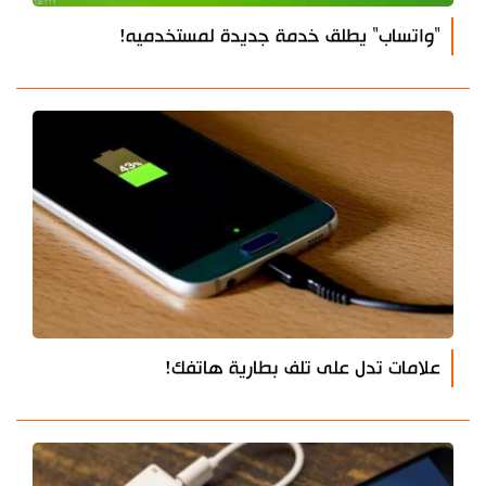
"واتساب" يطلق خدمة جديدة لمستخدميه!
علامات تدل على تلف بطارية هاتفك!