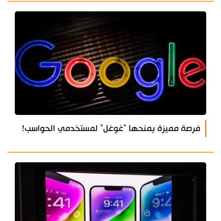
فرصة مميزة يمنحها "غوغل" لمستخدمي الحواسب!