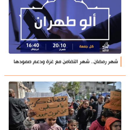
شهر رمضان.. شهر التضامن مع غزة ودعم صمودها