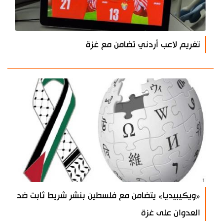
تغريم لاعب أردني تضامن مع غزة
«ويكيبيديا» يتضامن مع فلسطين بنشر شريط ثابت ضد
العدوان على غزة