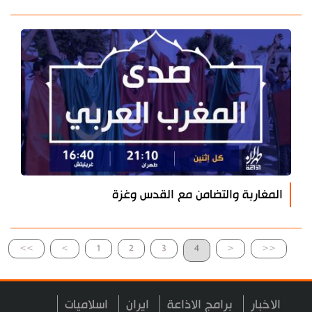
المغاربة والتضامن مع القدس وغزة
>>
>
1
2
3
4
<
<<
الاخبار
برامج الاذاعة
ايران
اسلاميات