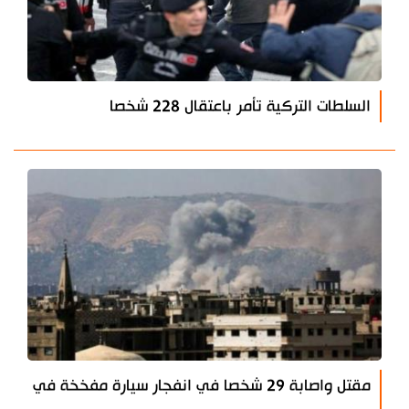
السلطات التركية تأمر باعتقال 228 شخصا
مقتل واصابة 29 شخصا في انفجار سيارة مفخخة في