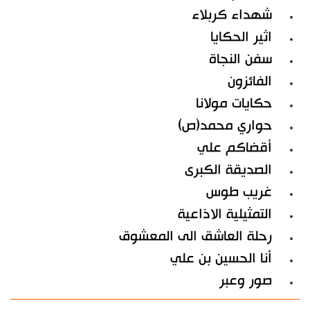
شهداء كربلاء
اثير الحكايا
سفن النجاة
الفائزون
حكايات مولانا
حواري محمد(ص)
أقضاكم علي
الصديقة الكبرى
غريب طوس
التمثيلية الاذاعية
رحلة العاشق الى المعشوق
أنا الحسين بن علي
صور وعبر