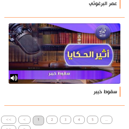
عمر البرغوثي
سقوط خيبر
>>
>
1
2
3
4
5
...