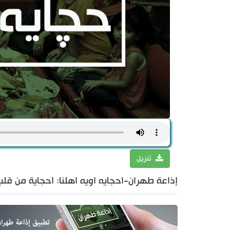
تنزيل
إذاعة طهران-احجايه اويه اهلنا: احجاية من قلب