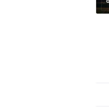
القدس
دول عربية تشيد بإنجاز علمي إيراني
القوات اليمنية تعلن استهداف ناقلة نفط
سعودية
إيران وعُمان تبحثان ترتيبات الملاحة في
هرمز
السوائل النانوية تعزز كفاءة المحولات
توقيف مسلح في ملعب غولف تابع
لترامب بكاليفورنيا
البرازيل تخفّض علاقاتها مع الأرجنتين
وتندد بتصعيد أميركي
علي السيد: صمت الحكومة يضعف موقف
لبنان
انخفاض حاد في مخزون الصواريخ
الأمريكية