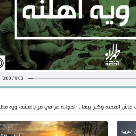
 عاش المحنة وكبر بيها... احجاية عراقي مر بالعشق ويه قطار 