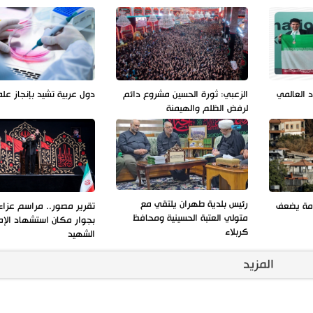
د العالمي
الزعبي: ثورة الحسين مشروع دائم
دول عربية تشيد بإنجاز عل
لرفض الظلم والهيمنة
رئيس بلدية طهران يلتقي مع
ومة يضعف
تقرير مصور.. مراسم عزاء 
متولي العتبة الحسينية ومحافظ
بجوار مكان استشهاد الإم
كربلاء
الشهيد
المزيد