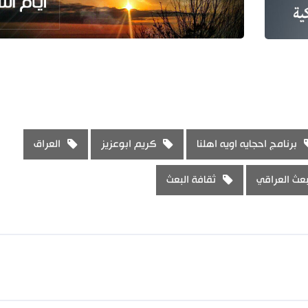
برنامج احجايه اويه اهلنا
كريم ابوعزيز
العراق
بعث العراقي
ثقافة البعث