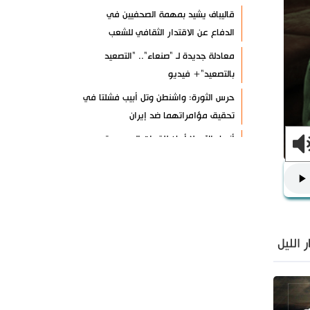
قاليباف يشيد بمهمة الصحفيين في
الدفاع عن الاقتدار الثقافي للشعب
معادلة جديدة لـ "صنعاء".. "التصعيد
بالتصعيد"+ فيديو
حرس الثورة: واشنطن وتل أبيب فشلتا في
تحقيق مؤامراتهما ضد إيران
أنصار الله: لا أمان للقوات السعودية
ومرتزقتها على الأراضي اليمنية
الرئيس بزشكيان: لن نخضع للضغوط
والترهيب
تألق إيراني في الأولمبياد العالمي للذكاء
الاصطناعي
الليل
الزعبي: ثورة الحسين مشروع دائم لرفض
الظلم والهيمنة
عدوان واسع على مخيم قلنديا شمال