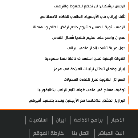
الرئيس بزشكيان: لن نخضع للضغوط والترهيب
تألق إيراني في الأولمبياد العالمي للذكاء الاصطناعي
الزعبي: ثورة الحسين مشروع دائم لرفض الظلم والهيمنة
عدوان واسع على مخيم قلنديا شمال القدس
دول عربية تشيد بإنجاز علمي إيراني
القوات اليمنية تعلن استهداف ناقلة نفط سعودية
إيران وعُمان تبحثان ترتيبات الملاحة في هرمز
السوائل النانوية تعزز كفاءة المحولات
توقيف مسلح في ملعب غولف تابع لترامب بكاليفورنيا
البرازيل تخفّض علاقاتها مع الأرجنتين وتندد بتصعيد أميركي
علي السيد: صمت الحكومة يضعف موقف لبنان
الاخبار
برامج الاذاعة
ايران
اسلاميات
انخفاض حاد في مخزون الصواريخ الأمريكية
العراق يعلن نجاح خطة زيارة الأربعين
البث المباشر
اتصل بنا
خارطة الموقع