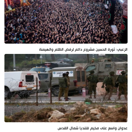
الزعبي: ثورة الحسين مشروع دائم لرفض الظلم والهيمنة
عدوان واسع على مخيم قلنديا شمال القدس