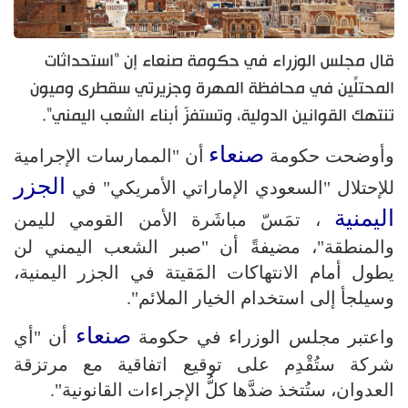
قال مجلس الوزراء في حكومة صنعاء إن "استحداثات
المحتلِّين في محافظة المهرة وجزيرتي سقطرى وميون
تنتهك القوانين الدولية، وتستفزّ أبناء الشعب اليمني".
صنعاء
وأوضحت حكومة
أن "الممارسات الإجرامية
الجزر
للإحتلال "السعودي الإماراتي الأمريكي" في
اليمنية
، تمَسّ مباشَرة الأمن القومي لليمن
والمنطقة"، مضيفةً أن "صبر الشعب اليمني لن
يطول أمام الانتهاكات المَقيتة في الجزر اليمنية،
وسيلجأ إلى استخدام الخيار الملائم".
صنعاء
واعتبر مجلس الوزراء في حكومة
أن "أي
شركة ستُقْدِم على توقيع اتفاقية مع مرتزقة
العدوان، ستُتخذ ضدَّها كلُّ الإجراءات القانونية".