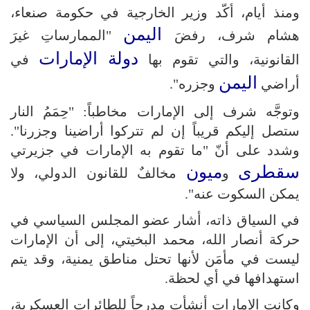
ومنذ أيام، أكّد وزير الخارجية في حكومة صنعاء،
اليمن
هشام شرف، رفضَ
"الممارساتِ غيرَ
دولة الإمارات
القانونية، والتي تقوم بها
في
اليمن
أراضي
وجزره".
وتوجَّه شرف إلى الإمارات مخاطباً: "حِمَمُ النار
ستصل إليكم قريباً إن لم تتركوا أراضينا وجزرنا".
وشدد على أنّ "ما تقوم به الإمارات في جزيرتي
سقطرى
ميون
و
مخالفٌ للقانون الدولي، ولا
يمكن السكوت عنه".
في السياق ذاته، أشار عضو المجلس السياسي في
حركة أنصار الله، محمد البخيتي، إلى أن الإمارات
ليست في مأمَن لأنها تحتل مناطق يمنية، وقد يتم
استهدافها في أي لحظة.
وكانت الإمارات أنشأت مدرجاً للطائرات العسكرية،