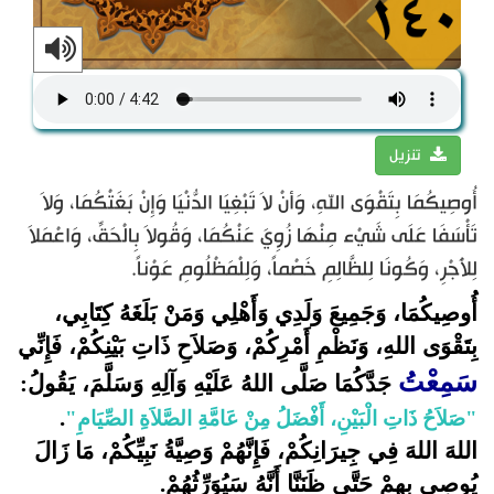
تنزيل
أُوصِيكُمَا بِتَقْوَى اللهِ، وَأنْ لاَ تَبْغِيَا الدُّنْيَا وَإِنْ بَغَتْكُمَا، وَلاَ
تَأْسَفَا عَلَى شَيْء مِنْهَا زُوِيَ عَنْكُمَا، وَقُولاَ بِالْحَقِّ، وَاعْمَلاَ
لِلاَْجْرِ، وَكُونَا لِلظَّالِمِ خَصْماً، وَلِلْمَظْلُومِ عَوْناً.
أُوصِيكُمَا، وَجَمِيعَ وَلَدِي وَأَهْلِي وَمَنْ بَلَغَهُ كِتَابِي،
بِتَقْوَى اللهِ، وَنَظْمِ أَمْرِكُمْ، وَصَلاَحِ ذَاتِ بَيْنِكُمْ، فَإِنِّي
سَمِعْتُ
جَدَّكُمَا صَلَّى اللهُ عَلَيْهِ وَآلِهِ وَسَلَّمَ، يَقُولُ
:
.
"
صَلاَحُ ذَاتِ الْبَيْنِ، أَفْضَلُ مِنْ عَامَّةِ الصَّلاَةِ الصِّيَامِ
"
اللهَ اللهَ فِي جِيرَانِكُمْ، فَإِنَّهُمْ وَصِيَّةُ نَبِيِّكُمْ، مَا زَالَ
يُوصِي بِهِمْ حَتَّى ظَنَنَّا أَنَّهُ سَيُوَرِّثُهُمْ
.