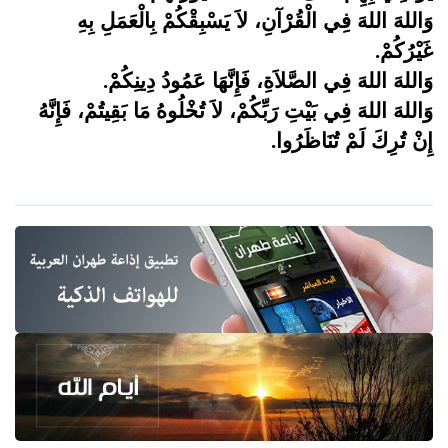
وَاللهَ اللهَ فِي الْقُرْآنِ، لاَ يَسْبِقْكُمْ بِالْعَمَلِ بِهِ
غَيْرُكُمْ
.
وَاللهَ اللهَ فِي الصَّلاَةِ، فَإِنَّهَا عَمُودُ دِينِكُمْ
.
وَاللهَ اللهَ فِي بَيْتِ رَبِّكُمْ، لاَ تُخْلُوهُ مَا بَقِيتُمْ، فَإِنَّهُ
إِنْ تُرِكَ لَمْ تُنَاظَرُوا
.