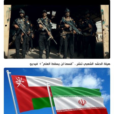
هيئة الحشد الشعبي تنشر.. "قسما لن يسقط العلم"+ فيديو