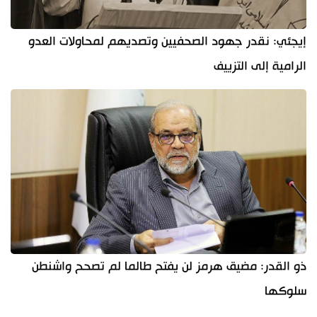
إيجئي: نقدر جهود الصحفيين وتصديهم لمحاولات العدو
الرامية إلى التزييف
ذو القدر: مضيق هرمز لن يفتح طالما لم تصحح واشنطن
سلوكها