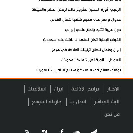
الزعبي: ثورة الحسين مشروع دائم لرفض الظلم والهيمنة
عدوان واسع على مخيم قلنديا شمال القدس
دول عربية تشيد بإنجاز علمي إيراني
القوات اليمنية تعلن استهداف ناقلة نفط سعودية
إيران وعُمان تبحثان ترتيبات الملاحة في هرمز
السوائل النانوية تعزز كفاءة المحولات
توقيف مسلح في ملعب غولف تابع لترامب بكاليفورنيا
البرازيل تخفّض علاقاتها مع الأرجنتين وتندد بتصعيد أميركي
الاخبار
برامج الاذاعة
ايران
اسلاميات
علي السيد: صمت الحكومة يضعف موقف لبنان
انخفاض حاد في مخزون الصواريخ الأمريكية
البث المباشر
اتصل بنا
خارطة الموقع
العراق يعلن نجاح خطة زيارة الأربعين
من نحن
رضائي: إيران جاهزة للدفاع عن سيادتها
رئيس بلدية طهران يلتقي مع متولي العتبة الحسينية ومحافظ كربلاء