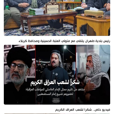
رئيس بلدية طهران يلتقي مع متولي العتبة الحسينية ومحافظ كربلاء
فيديو خاص.. شكرا لشعب العراق الكريم