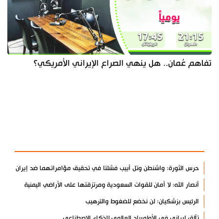
تفاهم عُمان.. هل ينهي الصراع الإيراني الأمريكي؟
آخر الأخبار
الأكثر مشاهدة
حرس الثورة: واشنطن وتل أبيب فشلتا في تحقيق مؤامراتهما ضد إيران
أنصار الله: لا أمان للقوات السعودية ومرتزقتها على الأراضي اليمنية
الرئيس بزشكيان: لن نخضع للضغوط والترهيب
تألق إيراني في الأولمبياد العالمي للذكاء الاصطناعي