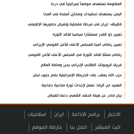
المقاومة تستهدف موقعاً إسرائيلياً في درعا
اليمن يستهدف تحشيدات ومخازن أسلحة في المخا
قاليباف: إيران في مرحلة مفصلية وتفرض حضورها الإقليمي
تعيين ذو القدر مستشارا سياسيا لقائد الثورة
تعيين رضائي أمينا للمجلس الأعلى للأمن القومي الإيراني
رضائي ممثلا لقائد الثورة في المجلس الأعلى للأمن القومي
فريق الروبوتات الطلابي الإيراني يحرز وصافة العالم
حزب الله يعقب على الخريطة الإسرائيلية بضم جنوب لبنان
العميد ابن الرضا: نعمل لإحداث ثورة صناعية دفاعية
بيان صادر عن هيئة الحشد الشعبي دعما للفياض
آية الله لاريجاني: مضيق هرمز لن يعود إلى وضعه السابق
الاخبار
برامج الاذاعة
ايران
اسلاميات
إنجاز إيراني في إنتاج فيروسات مُهندسة وراثيا لعلاج السرطان
تكريم الشهيد لاريجاني ومنحه "الجائزة الوطنية للتعليم والثقافة
البث المباشر
اتصل بنا
خارطة الموقع
والبحوث"