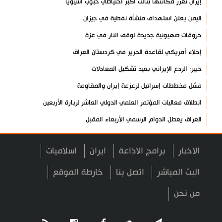
إيران تعزز مكانتها بثالث أكبر احتياطي حبوب آسيوياً
اليمن يعلن استهداف منشأة نفطية في جيزان
خروقات صهيونية جديدة لوقف النار في غزة
إخلاء أمريكي لقاعدة الحرير في كردستان العراق
خبير: الردع الإيراني يعيد تشكيل المعادلات
فشل مخططات إسرائيل لزعزعة إيران والمقاومة
انطلاق فعاليات المؤتمر العلمي الدولي العاشر لزيارة الأربعين
العراق يعطل الدوام الرسمي الأربعاء المقبل
مسؤول عسكري: نظامنا القائم في مضيق هرمز لا رجعة عنه
الاخبار
برامج الاذاعة
ايران
اسلاميات
سيرة الشهداء المدافعين عن المراقد المقدسة في رحاب الثقافة
العربية
البث المباشر
اتصل بنا
خارطة الموقع
صحيفة: أمريكا وإسرائيل خسرتا الحرب بينما خرجت إيران منتصرة
من نحن
هيئة الحشد الشعبي تنشر.. "قسما لن يسقط العلم"+ فيديو
مسقط: مفاوضات هرمز تجري في أجواء إيجابية