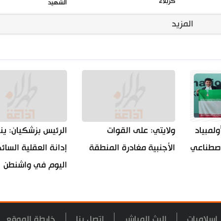
كربلاء
الشهيد
المزيد
ولمبياد
ولايتي: على القوات
الرئيس بزشكيان: ين
اصطناعي
الأجنبية مغادرة المنطقة
إدانة العقلية السائ
اليوم في واشنطن
اسلاميات
البث المباشر
اتصل بنا
خارطة الموقع