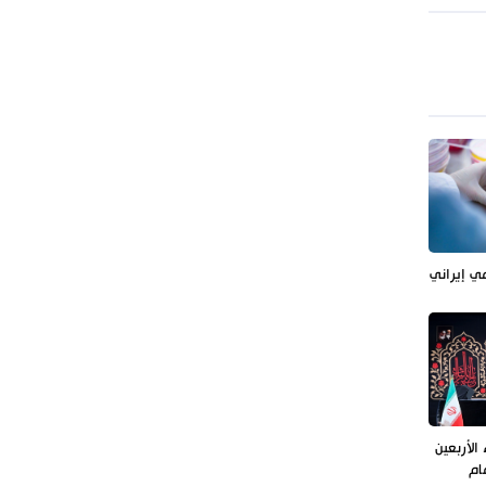
علي السيد: صمت الحكومة يضعف موقف
لبنان
مي إيراني
الأربعين
ام