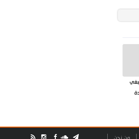
بغي
دة
من نحن