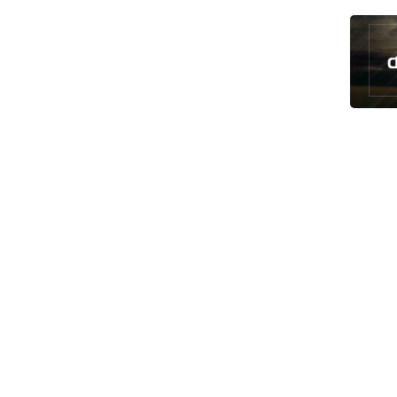
الاصطناعي
الزعبي: ثورة الحسين مشروع دائم لرفض
الظلم والهيمنة
عدوان واسع على مخيم قلنديا شمال
القدس
دول عربية تشيد بإنجاز علمي إيراني
القوات اليمنية تعلن استهداف ناقلة نفط
سعودية
إيران وعُمان تبحثان ترتيبات الملاحة في
هرمز
السوائل النانوية تعزز كفاءة المحولات
توقيف مسلح في ملعب غولف تابع
لترامب بكاليفورنيا
البرازيل تخفّض علاقاتها مع الأرجنتين
وتندد بتصعيد أميركي