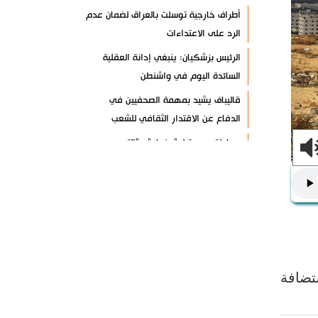
أطراف خارجية توسلت بالعراق لضمان عدم
الرد على الاعتداءات
الرئيس بزشكيان: ينبغي إدانة العقلية
السائدة اليوم في واشنطن
قاليباف يشيد بمهمة الصحفيين في
الدفاع عن الاقتدار الثقافي للشعب
معادلة جديدة لـ "صنعاء".. "التصعيد
بالتصعيد"+ فيديو
حرس الثورة: واشنطن وتل أبيب فشلتا في
تحقيق مؤامراتهما ضد إيران
أنصار الله: لا أمان للقوات السعودية
ومرتزقتها على الأراضي اليمنية
الرئيس بزشكيان: لن نخضع للضغوط
تضافة
والترهيب
تألق إيراني في الأولمبياد العالمي للذكاء