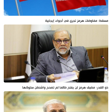
مسقط: مفاوضات هرمز تجري في أجواء إيجابية
ذو القدر: مضيق هرمز لن يفتح طالما لم تصحح واشنطن سلوكها