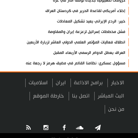
خروقات صهيونية جديدة لوقف النار في غزة
إخلاء أمريكي لقاعدة الحرير في كردستان العراق
خبير: الردع الإيراني يعيد تشكيل المعادلات
فشل مخططات إسرائيل لزعزعة إيران والمقاومة
انطلاق فعاليات المؤتمر العلمي الدولي العاشر لزيارة الأربعين
العراق يعطل الدوام الرسمي الأربعاء المقبل
مسؤول عسكري: نظامنا القائم في مضيق هرمز لا رجعة عنه
سيرة الشهداء المدافعين عن المراقد المقدسة في رحاب الثقافة
العربية
الاخبار
برامج الاذاعة
ايران
اسلاميات
صحيفة: أمريكا وإسرائيل خسرتا الحرب بينما خرجت إيران منتصرة
البث المباشر
اتصل بنا
خارطة الموقع
هيئة الحشد الشعبي تنشر.. "قسما لن يسقط العلم"+ فيديو
من نحن
مسقط: مفاوضات هرمز تجري في أجواء إيجابية
إسلام آباد تؤكد على تشكيل حلف إسلامي ضد كيان الاحتلال
11 سيناتورا أميركيا يطالبون بوقف فوري للحرب ضد إيران