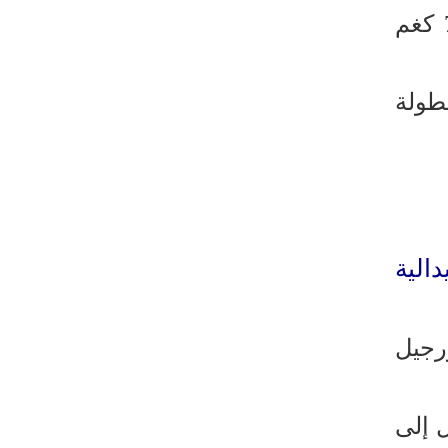
رئيس بلدية طهران يلتقي مع متولي
في وزن 72 كغم
العتبة الحسينية ومحافظ كربلاء
تقرير مصور.. مراسم عزاء الأربعين بجوار
مكان استشهاد الإمام الشهيد
بطولة
فريق طبي إيراني ينقذ حياة طفل عراقي
بأعجوبة+ فيديو
الشيخ قاسم: المقاومة مستمرة ما دام
الاحتلال موجودا
حمادة: إيران تشكل لاعبا رئيسا على
دالية
خارطة العالم
حشود مليونية تواصل مراسيم الزيارة
الأربعينية في كربلاء
ورجيل
اللجنة التجارية المشتركة بين إيران
وباكستان تبدأ أعمالها
ولو من قيرغيزستان بنتيجة 9-0 وتأهل إلى
بدء مسيرات إحياء زيارة الأربعين في