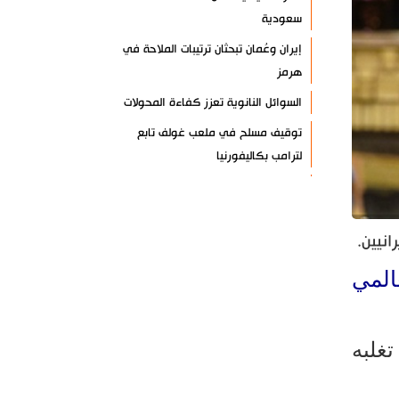
سعودية
إيران وعُمان تبحثان ترتيبات الملاحة في
هرمز
السوائل النانوية تعزز كفاءة المحولات
توقيف مسلح في ملعب غولف تابع
لترامب بكاليفورنيا
البرازيل تخفّض علاقاتها مع الأرجنتين
وتندد بتصعيد أميركي
انيين.
علي السيد: صمت الحكومة يضعف موقف
لبنان
عالمي
انخفاض حاد في مخزون الصواريخ
الأمريكية
تغلبه
العراق يعلن نجاح خطة زيارة الأربعين
رضائي: إيران جاهزة للدفاع عن سيادتها