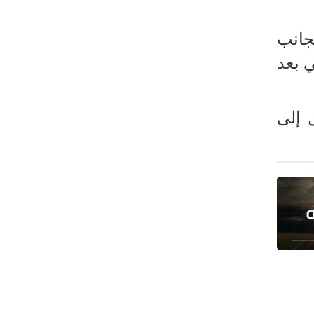
طهران وعموم إيران+ صور وفيديوهات
جانب
0 في الدور الثاني بعد