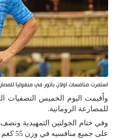
استمرت منافسات اولان باتور في منغوليا للمصارعة
واُقيمت اليوم الخميس التصفيات التمهيدية لأول 7
للمصارعة الرومانية.
وفي ختام الجولتين التمهيدية ونصف ال
على جميع منافسيه في وزن 55 كغم والتي جرت بطريقة الدوري.