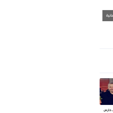
انية
ل حارس