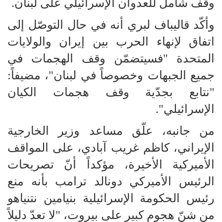
وقف شامل للعدوان الإسرائيلي على لبنان.
وأكّد قاليباف لبري أنه في حال التوصّل إلى
اتفاق لإنهاء الحرب بين إيران والولايات
المتحدة "فسيتضمّن وقف الهجمات في
جميع الجبهات وخصوصاً في لبنان"، مضيفاً:
"نتابع بجدّية وقف هجمات الكيان
الإسرائيلي".
من جانبه، علّق مساعد وزير الخارجية
الإيراني، كاظم غريب آبادي، على المواقف
الأميركية الأخيرة، مؤكداً أنّ تصريحات
الرئيس الأميركي دونالد ترامب بأنه منع
رئيس الحكومة الإسرائيلية بنيامين نتنياهو
من شنّ هجوم كبير على بيروت، "لا تعدّ دليلاً