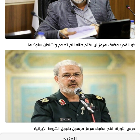
ذو القدر: مضيق هرمز لن يفتح طالما لم تصحح واشنطن سلوكها
حرس الثورة: فتح مضيق هرمز مرهون بقبول الشروط الإيرانية
المزيد