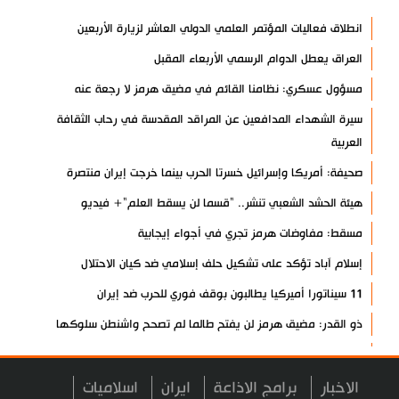
انطلاق فعاليات المؤتمر العلمي الدولي العاشر لزيارة الأربعين
العراق يعطل الدوام الرسمي الأربعاء المقبل
مسؤول عسكري: نظامنا القائم في مضيق هرمز لا رجعة عنه
سيرة الشهداء المدافعين عن المراقد المقدسة في رحاب الثقافة
العربية
صحيفة: أمريكا وإسرائيل خسرتا الحرب بينما خرجت إيران منتصرة
هيئة الحشد الشعبي تنشر.. "قسما لن يسقط العلم"+ فيديو
مسقط: مفاوضات هرمز تجري في أجواء إيجابية
إسلام آباد تؤكد على تشكيل حلف إسلامي ضد كيان الاحتلال
11 سيناتورا أميركيا يطالبون بوقف فوري للحرب ضد إيران
ذو القدر: مضيق هرمز لن يفتح طالما لم تصحح واشنطن سلوكها
حرس الثورة: فتح مضيق هرمز مرهون بقبول الشروط الإيرانية
إيجئي: نقدر جهود الصحفيين وتصديهم لمحاولات العدو الرامية إلى
الاخبار
برامج الاذاعة
ايران
اسلاميات