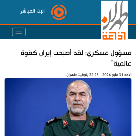
البث المباشر
مسؤول عسكري: لقد أصبحت إيران كقوة
عالمية"
الأحد 31 مايو 2026 - 22:23 بتوقيت طهران