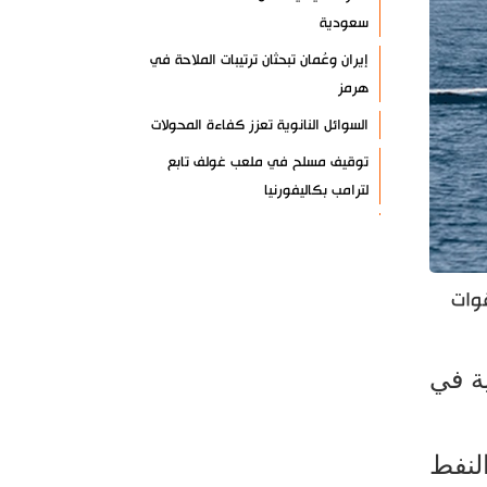
سعودية
إيران وعُمان تبحثان ترتيبات الملاحة في
هرمز
السوائل النانوية تعزز كفاءة المحولات
توقيف مسلح في ملعب غولف تابع
لترامب بكاليفورنيا
البرازيل تخفّض علاقاتها مع الأرجنتين
وتندد بتصعيد أميركي
علي السيد: صمت الحكومة يضعف موقف
قوات
لبنان
انخفاض حاد في مخزون الصواريخ
ية في
الأمريكية
العراق يعلن نجاح خطة زيارة الأربعين
لنفط
رضائي: إيران جاهزة للدفاع عن سيادتها