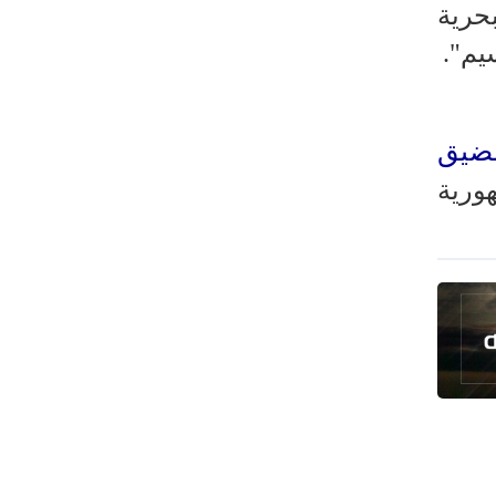
حرية
رئيس بلدية طهران يلتقي مع متولي
العتبة الحسينية ومحافظ كربلاء
يم".
تقرير مصور.. مراسم عزاء الأربعين بجوار
مكان استشهاد الإمام الشهيد
فريق طبي إيراني ينقذ حياة طفل عراقي
مضيق
بأعجوبة+ فيديو
ورية
الشيخ قاسم: المقاومة مستمرة ما دام
الاحتلال موجودا
حمادة: إيران تشكل لاعبا رئيسا على
خارطة العالم
حشود مليونية تواصل مراسيم الزيارة
الأربعينية في كربلاء
اللجنة التجارية المشتركة بين إيران
وباكستان تبدأ أعمالها
بدء مسيرات إحياء زيارة الأربعين في