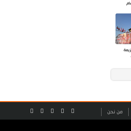
ام
زيمة
من نحن