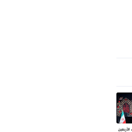
طهران وعموم إيران+ صور وفيديوهات
الأربعين