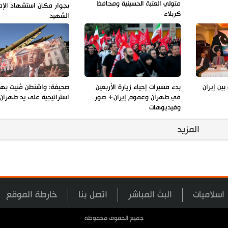
متولي العتبة الحسينية ومحافظ
بجوار مكان استشهاد الإم
كربلاء
الشهيد
بين إيران
بدء مسيرات إحياء زيارة الأربعين
صحيفة: واشنطن مُنيت به
في طهران وعموم إيران+ صور
استراتيجية على يد طهران
وفيديوهات
المزيد
اسلاميات
البث المباشر
اتصل بنا
خارطة الموقع
جميع الحقوق محفوظة