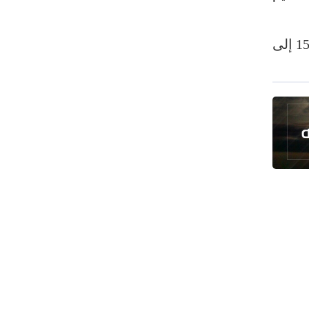
ومرتزقتها على الأراضي اليمنية
الرئيس بزشكيان: لن نخضع للضغوط
للملاكمة خلال الفترة من 15 إلى
والترهيب
تألق إيراني في الأولمبياد العالمي للذكاء
الاصطناعي
الزعبي: ثورة الحسين مشروع دائم لرفض
الظلم والهيمنة
عدوان واسع على مخيم قلنديا شمال
القدس
دول عربية تشيد بإنجاز علمي إيراني
القوات اليمنية تعلن استهداف ناقلة نفط
سعودية
إيران وعُمان تبحثان ترتيبات الملاحة في
هرمز
السوائل النانوية تعزز كفاءة المحولات