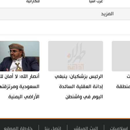
غرب آسيا
للكاراتيه
المزيد
ت
الرئيس بزشكيان: ينبغي
أنصار الله: لا أمان ل
لمنطقة
إدانة العقلية السائدة
السعودية ومرتزقته
اليوم في واشنطن
الأراضي اليمنية
اسلاميات
البث المباشر
اتصل بنا
خارطة الموقع