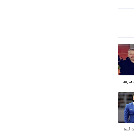
توقيف مسلح في ملعب غولف تابع
لترامب بكاليفورنيا
ل حارس
ة آسيا