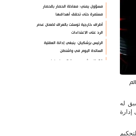
مسؤول يمني: معادلة الحصار بالحصار
مستمرة حتى تحقق أهدافها
أطراف خارجية توسلت بالعراق لضمان عدم
الرد على الاعتداءات
الرئيس بزشكيان: ينبغي إدانة العقلية
السائدة اليوم في واشنطن
قاليباف يشيد بمهمة الصحفيين في
الدفاع عن الاقتدار الثقافي للشعب
معادلة جديدة لـ "صنعاء".. "التصعيد
لم
بالتصعيد"+ فيديو
حرس الثورة: واشنطن وتل أبيب فشلتا في
بق له
تحقيق مؤامراتهما ضد إيران
لال دورة الألعاب الأولمبية في باريس 2024، تولى إدارة
طهران: الاتفاق مع عُمان لا يعني إعادة
فتح مضيق هرمز
تحكيم
أنصار الله: لا أمان للقوات السعودية