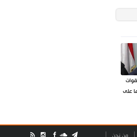
لقوات
ا على
من نحن