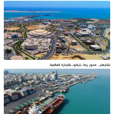
تشابهار.. محور ربط «إيكو» بالتجارة العالمية