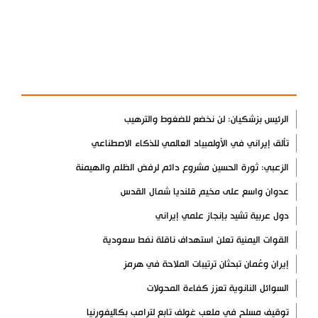
آخر الأخبار
الأكثر مشاهدة
الرئيس بزشكيان: لن نخضع للضغوط والترهيب
تألق إيراني في الأولمبياد العالمي للذكاء الاصطناعي
الزعبي: ثورة الحسين مشروع دائم لرفض الظلم والهيمنة
عدوان واسع على مخيم قلنديا شمال القدس
دول عربية تشيد بإنجاز علمي إيراني
القوات اليمنية تعلن استهداف ناقلة نفط سعودية
إيران وعُمان تبحثان ترتيبات الملاحة في هرمز
السوائل النانوية تعزز كفاءة المحولات
توقيف مسلح في ملعب غولف تابع لترامب بكاليفورنيا