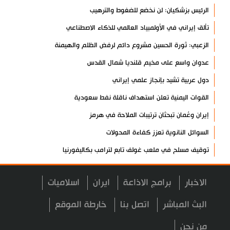
الرئيس بزشكيان: لن نخضع للضغوط والترهيب
تألق إيراني في الأولمبياد العالمي للذكاء الاصطناعي
الزعبي: ثورة الحسين مشروع دائم لرفض الظلم والهيمنة
عدوان واسع على مخيم قلنديا شمال القدس
دول عربية تشيد بإنجاز علمي إيراني
القوات اليمنية تعلن استهداف ناقلة نفط سعودية
إيران وعُمان تبحثان ترتيبات الملاحة في هرمز
السوائل النانوية تعزز كفاءة المحولات
توقيف مسلح في ملعب غولف تابع لترامب بكاليفورنيا
البرازيل تخفّض علاقاتها مع الأرجنتين وتندد بتصعيد أميركي
الاخبار
برامج الاذاعة
ايران
اسلاميات
علي السيد: صمت الحكومة يضعف موقف لبنان
انخفاض حاد في مخزون الصواريخ الأمريكية
البث المباشر
اتصل بنا
خارطة الموقع
العراق يعلن نجاح خطة زيارة الأربعين
من نحن