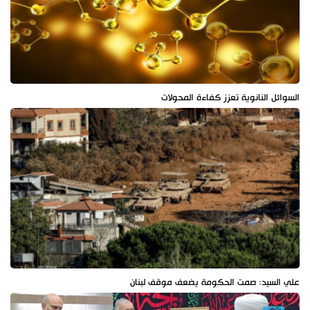
السوائل النانوية تعزز كفاءة المحولات
علي السيد: صمت الحكومة يضعف موقف لبنان