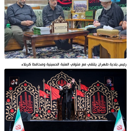
رئيس بلدية طهران يلتقي مع متولي العتبة الحسينية ومحافظ كربلاء