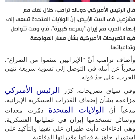
قال الرئيس الأميركي دونالد ترامب، خلال لقاء مع
مشرّعين في البيت الأبيض، إنّ الولايات المتحدة تسعى إلى
إنهاء الحرب مع إيران "بسرعة كبيرة"، في وقت تتواصل
فيه التصريحات الأميركية بشأن مسار المواجهة
وتداعياتها.
وأضاف ترامب أنّ "الإيرانيين سئموا من الصراع"،
معرباً عن أمله في التوصل إلى تسوية سريعة تنهي
الحرب، على حدّ قوله.
الرئيس الأميركي
وفي سياق تصريحاته، كرّر
مزاعمه بشأن إضعاف القدرات العسكرية الإيرانية،
الولايات المتحدة
مدعياً أنّ
دمّرت معدات
ووسائل تستخدمها إيران في عملياتها العسكرية،
وهي ادعاءات دأبت طهران على نفيها والتأكيد على
استمرار جاهزية قواتها وقدراتها الدفاعية.