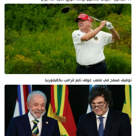
توقيف مسلح في ملعب غولف تابع لترامب بكاليفورنيا