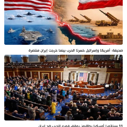
صحيفة: أمريكا وإسرائيل خسرتا الحرب بينما خرجت إيران منتصرة
11 سيناتورا أميركيا يطالبون بوقف فوري للحرب ضد إيران