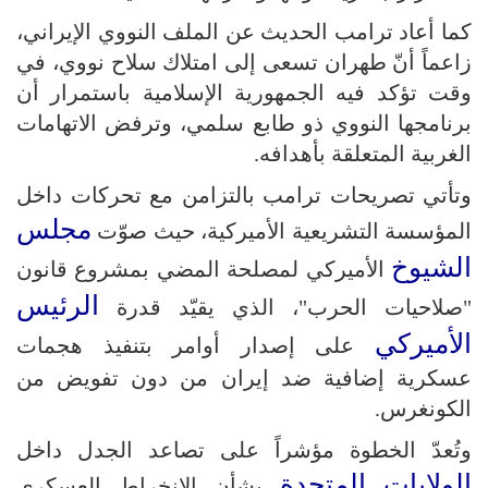
كما أعاد ترامب الحديث عن الملف النووي الإيراني،
زاعماً أنّ طهران تسعى إلى امتلاك سلاح نووي، في
وقت تؤكد فيه الجمهورية الإسلامية باستمرار أن
برنامجها النووي ذو طابع سلمي، وترفض الاتهامات
الغربية المتعلقة بأهدافه.
وتأتي تصريحات ترامب بالتزامن مع تحركات داخل
مجلس
المؤسسة التشريعية الأميركية، حيث صوّت
الشيوخ
الأميركي لمصلحة المضي بمشروع قانون
الرئيس
"صلاحيات الحرب"، الذي يقيّد قدرة
الأميركي
على إصدار أوامر بتنفيذ هجمات
عسكرية إضافية ضد إيران من دون تفويض من
الكونغرس.
وتُعدّ الخطوة مؤشراً على تصاعد الجدل داخل
الولايات المتحدة
بشأن الانخراط العسكري