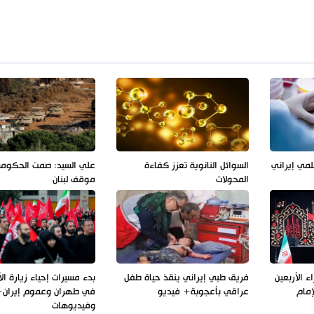
لمي إيراني
السوائل النانوية تعزز كفاءة
علي السيد: صمت الحكوم
المحولات
موقف لبنان
 الأربعين
فريق طبي إيراني ينقذ حياة طفل
بدء مسيرات إحياء زيارة الأ
إمام
عراقي بأعجوبة+ فيديو
في طهران وعموم إيران+
وفيديوهات