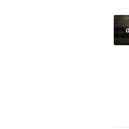
رئيس بلدية طهران يلتقي مع متولي
العتبة الحسينية ومحافظ كربلاء
تقرير مصور.. مراسم عزاء الأربعين بجوار
مكان استشهاد الإمام الشهيد
فريق طبي إيراني ينقذ حياة طفل عراقي
بأعجوبة+ فيديو
الشيخ قاسم: المقاومة مستمرة ما دام
الاحتلال موجودا
حمادة: إيران تشكل لاعبا رئيسا على
خارطة العالم
حشود مليونية تواصل مراسيم الزيارة
الأربعينية في كربلاء
اللجنة التجارية المشتركة بين إيران
وباكستان تبدأ أعمالها
بدء مسيرات إحياء زيارة الأربعين في