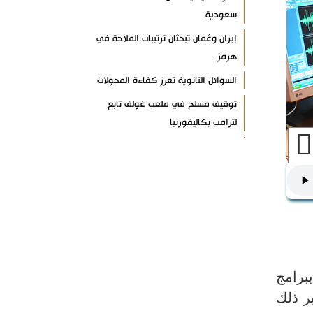
سعودية
إيران وعُمان تبحثان ترتيبات الملاحة في
هرمز
السوائل النانوية تعزز كفاءة المحولات
توقيف مسلح في ملعب غولف تابع
لترامب بكاليفورنيا
البرازيل تخفّض علاقاتها مع الأرجنتين
وتندد بتصعيد أميركي
علي السيد: صمت الحكومة يضعف موقف
لبنان
انخفاض حاد في مخزون الصواريخ
الأمريكية
العراق يعلن نجاح خطة زيارة الأربعين
برامج
رضائي: إيران جاهزة للدفاع عن سيادتها
ر ذلك