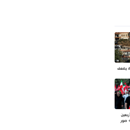
طهران وعموم إيران+ صور وفيديوهات
ة يضعف
ربعين
 صور