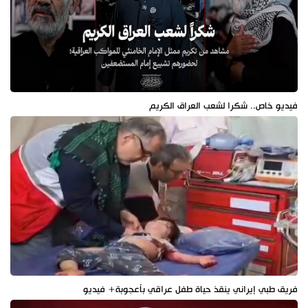
فيديو خاص.. شكرا لشعب العراق الكريم
فريق طبي إيراني ينقذ حياة طفل عراقي بأعجوبة+ فيديو