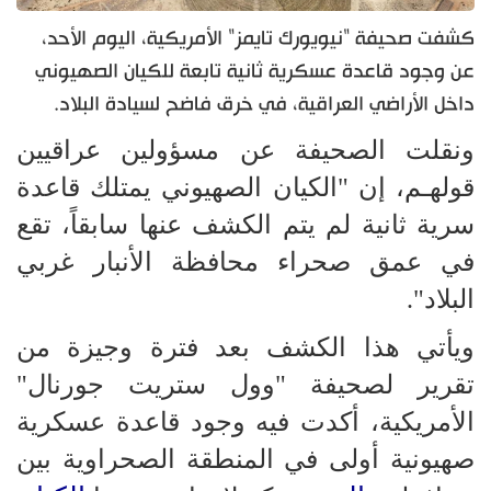
كشفت صحيفة "نيويورك تايمز" الأمريكية، اليوم الأحد،
عن وجود قاعدة عسكرية ثانية تابعة للكيان الصهيوني
داخل الأراضي العراقية، في خرق فاضح لسيادة البلاد.
ونقلت الصحيفة عن مسؤولين عراقيين
قولهـم، إن "الكيان الصهيوني يمتلك قاعدة
سرية ثانية لم يتم الكشف عنها سابقاً، تقع
في عمق صحراء محافظة الأنبار غربي
البلاد".
ويأتي هذا الكشف بعد فترة وجيزة من
تقرير لصحيفة "وول ستريت جورنال"
الأمريكية، أكدت فيه وجود قاعدة عسكرية
صهيونية أولى في المنطقة الصحراوية بين