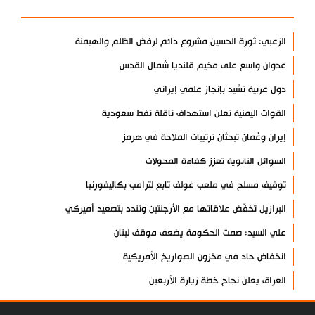
الزعبي: ثورة الحسين مشروع دائم لرفض الظلم والهيمنة
عدوان واسع على مخيم قلنديا شمال القدس
دول عربية تشيد بإنجاز علمي إيراني
القوات اليمنية تعلن استهداف ناقلة نفط سعودية
إيران وعُمان تبحثان ترتيبات الملاحة في هرمز
السوائل النانوية تعزز كفاءة المحولات
توقيف مسلح في ملعب غولف تابع لترامب بكاليفورنيا
البرازيل تخفّض علاقاتها مع الأرجنتين وتندد بتصعيد أميركي
علي السيد: صمت الحكومة يضعف موقف لبنان
انخفاض حاد في مخزون الصواريخ الأمريكية
العراق يعلن نجاح خطة زيارة الأربعين
رضائي: إيران جاهزة للدفاع عن سيادتها