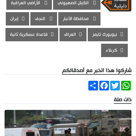
الكيان الصهيوني
الأراضي العراقية
محافظة الأنبار
النجف
إيران
نيويورك تايمز
العراق
قاعدة عسكرية ثانية
كربلاء
شاركوا هذا الخبر مع أصدقائكم
Share
Facebook
Twitter
WhatsApp
ذات صلة