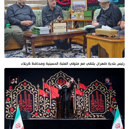
رئيس بلدية طهران يلتقي مع متولي العتبة الحسينية ومحافظ كربلاء