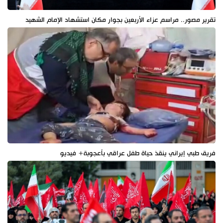
تقرير مصور.. مراسم عزاء الأربعين بجوار مكان استشهاد الإمام الشهيد
فريق طبي إيراني ينقذ حياة طفل عراقي بأعجوبة+ فيديو