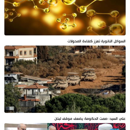
السوائل النانوية تعزز كفاءة المحولات
علي السيد: صمت الحكومة يضعف موقف لبنان