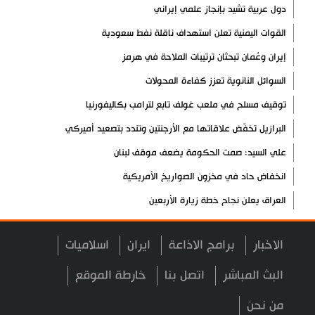
دول عربية تشيد بإنجاز علمي إيراني
القوات اليمنية تعلن استهداف ناقلة نفط سعودية
إيران وعُمان تبحثان ترتيبات الملاحة في هرمز
السوائل النانوية تعزز كفاءة المحولات
توقيف مسلح في ملعب غولف تابع لترامب بكاليفورنيا
البرازيل تخفّض علاقاتها مع الأرجنتين وتندد بتصعيد أميركي
علي السيد: صمت الحكومة يضعف موقف لبنان
انخفاض حاد في مخزون الصواريخ الأمريكية
العراق يعلن نجاح خطة زيارة الأربعين
رضائي: إيران جاهزة للدفاع عن سيادتها
الاخبار
برامج الاذاعة
ايران
اسلاميات
رئيس بلدية طهران يلتقي مع متولي العتبة الحسينية ومحافظ كربلاء
تقرير مصور.. مراسم عزاء الأربعين بجوار مكان استشهاد الإمام
البث المباشر
اتصل بنا
خارطة الموقع
الشهيد
من نحن
فريق طبي إيراني ينقذ حياة طفل عراقي بأعجوبة+ فيديو