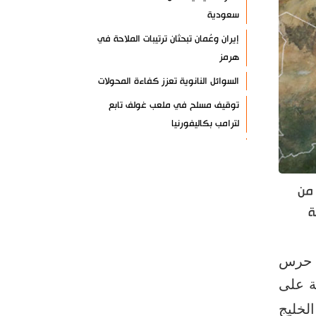
سعودية
إيران وعُمان تبحثان ترتيبات الملاحة في
هرمز
السوائل النانوية تعزز كفاءة المحولات
توقيف مسلح في ملعب غولف تابع
لترامب بكاليفورنيا
البرازيل تخفّض علاقاتها مع الأرجنتين
وتندد بتصعيد أميركي
 من
علي السيد: صمت الحكومة يضعف موقف
لبنان
ة
انخفاض حاد في مخزون الصواريخ
الأمريكية
ي حرس
العراق يعلن نجاح خطة زيارة الأربعين
ة على
رضائي: إيران جاهزة للدفاع عن سيادتها
لخليج