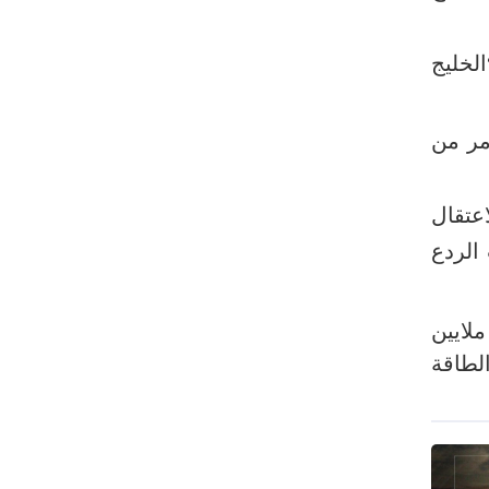
رئيس بلدية طهران يلتقي مع متولي
العتبة الحسينية ومحافظ كربلاء
لخليج
تقرير مصور.. مراسم عزاء الأربعين بجوار
مكان استشهاد الإمام الشهيد
مر من
فريق طبي إيراني ينقذ حياة طفل عراقي
بأعجوبة+ فيديو
الشيخ قاسم: المقاومة مستمرة ما دام
عتقال
الاحتلال موجودا
الردع
حمادة: إيران تشكل لاعبا رئيسا على
خارطة العالم
ملايين
حشود مليونية تواصل مراسيم الزيارة
الطاقة
الأربعينية في كربلاء
اللجنة التجارية المشتركة بين إيران
وباكستان تبدأ أعمالها
بدء مسيرات إحياء زيارة الأربعين في