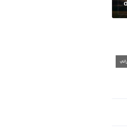
طهران وعموم إيران+ صور وفيديوهات
اني