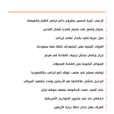
الأكثر مشاهدة
الزعبي: ثورة الحسين مشروع دائم لرفض الظلم والهيمنة
عدوان واسع على مخيم قلنديا شمال القدس
دول عربية تشيد بإنجاز علمي إيراني
القوات اليمنية تعلن استهداف ناقلة نفط سعودية
إيران وعُمان تبحثان ترتيبات الملاحة في هرمز
السوائل النانوية تعزز كفاءة المحولات
توقيف مسلح في ملعب غولف تابع لترامب بكاليفورنيا
البرازيل تخفّض علاقاتها مع الأرجنتين وتندد بتصعيد أميركي
علي السيد: صمت الحكومة يضعف موقف لبنان
انخفاض حاد في مخزون الصواريخ الأمريكية
العراق يعلن نجاح خطة زيارة الأربعين