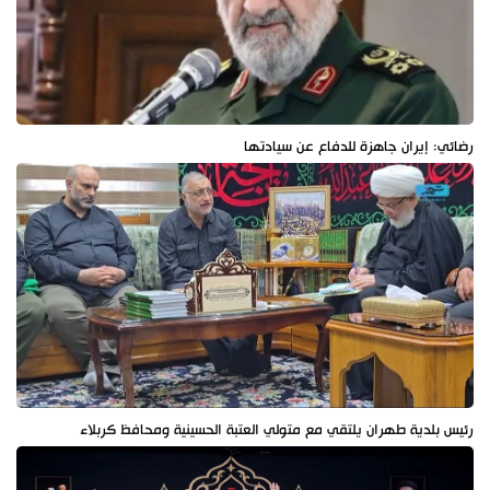
رضائي: إيران جاهزة للدفاع عن سيادتها
رئيس بلدية طهران يلتقي مع متولي العتبة الحسينية ومحافظ كربلاء