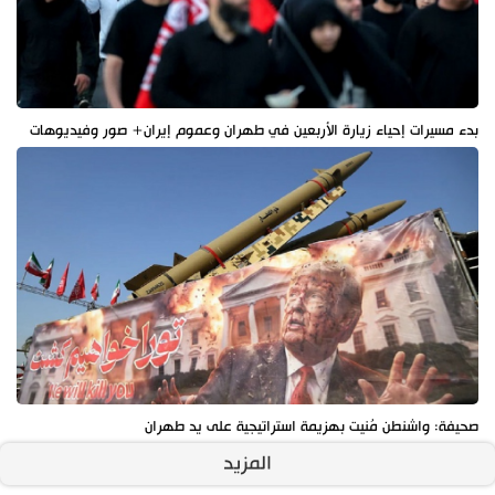
بدء مسيرات إحياء زيارة الأربعين في طهران وعموم إيران+ صور وفيديوهات
صحيفة: واشنطن مُنيت بهزيمة استراتيجية على يد طهران
المزيد