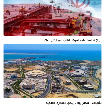
إيران تحافظ على المركز الثاني في انتاج أوبك
تشابهار.. محور ربط «إيكو» بالتجارة العالمية