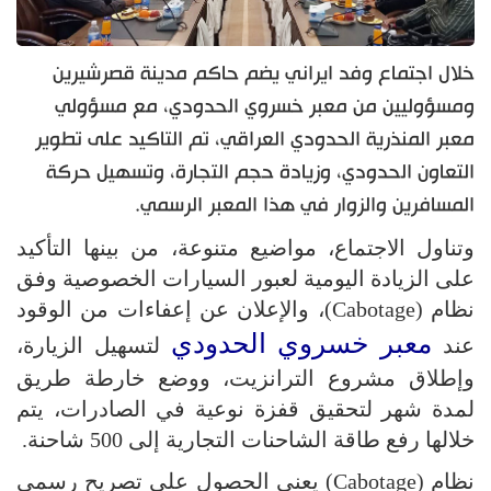
خلال اجتماع وفد ايراني يضم حاكم مدينة قصرشيرين
ومسؤوليين من معبر خسروي الحدودي، مع مسؤولي
معبر المنذرية الحدودي العراقي، تم التاكيد على تطوير
التعاون الحدودي، وزيادة حجم التجارة، وتسهيل حركة
المسافرين والزوار في هذا المعبر الرسمي.
وتناول الاجتماع، مواضيع متنوعة، من بينها التأكيد
على الزيادة اليومية لعبور السيارات الخصوصية وفق
نظام (Cabotage)، والإعلان عن إعفاءات من الوقود
معبر خسروي الحدودي
عند
لتسهيل الزيارة،
وإطلاق مشروع الترانزيت، ووضع خارطة طريق
لمدة شهر لتحقيق قفزة نوعية في الصادرات، يتم
خلالها رفع طاقة الشاحنات التجارية إلى 500 شاحنة.
نظام (Cabotage) يعني الحصول على تصريح رسمي