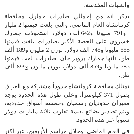
والعتبات المقدسة.
يذكر انه من إجمالي صادرات جمارك محافظة
كرمانشاه العام الماضي، والتي بلغت قيمتها 2 مليار
و791 مليونا و642 ألف دولار، استحوذت جمارك
خسروي على الحصة الأكبر بصادرات بلغت قيمتها
885 مليونا و748 الف دولار، بوزن 2 مليون و189 ألف
طن، تلتها جمارك برويز خان بصادرات بلغت قيمتها
785 مليونا و859 ألف دولار، بوزن مليون و899 ألف
طن.
تمتلك محافظة كرمانشاه حدوداً مشتركة مع العراق
بطول 371 كيلومتراً، وعلى طول هذه الحدود يوجد
معبران حدوديان رسميان وخمسة أسواق حدودية،
ويتم تصدير بضائع بقيمة تقارب ثلاثة مليارات دولار
سنوياً عبر هذه الحدود.
في العام الماضي، وخلال مراسم الأربعين، عبر أكثر