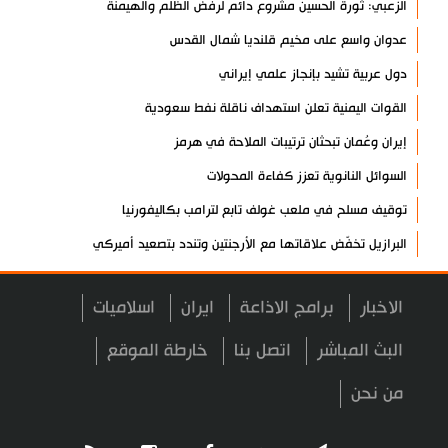
الزعبي: ثورة الحسين مشروع دائم لرفض الظلم والهيمنة
عدوان واسع على مخيم قلنديا شمال القدس
دول عربية تشيد بإنجاز علمي إيراني
القوات اليمنية تعلن استهداف ناقلة نفط سعودية
إيران وعُمان تبحثان ترتيبات الملاحة في هرمز
السوائل النانوية تعزز كفاءة المحولات
توقيف مسلح في ملعب غولف تابع لترامب بكاليفورنيا
البرازيل تخفّض علاقاتها مع الأرجنتين وتندد بتصعيد أميركي
علي السيد: صمت الحكومة يضعف موقف لبنان
الاخبار
برامج الاذاعة
ايران
اسلاميات
انخفاض حاد في مخزون الصواريخ الأمريكية
العراق يعلن نجاح خطة زيارة الأربعين
البث المباشر
اتصل بنا
خارطة الموقع
رضائي: إيران جاهزة للدفاع عن سيادتها
من نحن
رئيس بلدية طهران يلتقي مع متولي العتبة الحسينية ومحافظ كربلاء
تقرير مصور.. مراسم عزاء الأربعين بجوار مكان استشهاد الإمام