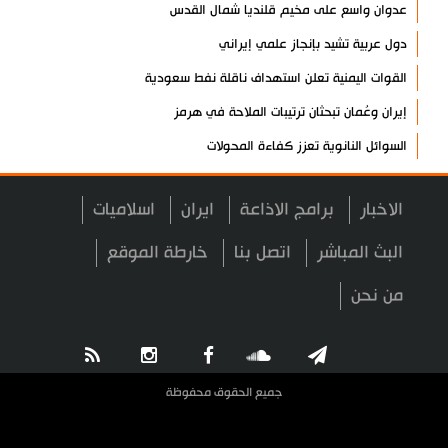
عدوان واسع على مخيم قلنديا شمال القدس
دول عربية تشيد بإنجاز علمي إيراني
القوات اليمنية تعلن استهداف ناقلة نفط سعودية
إيران وعُمان تبحثان ترتيبات الملاحة في هرمز
السوائل النانوية تعزز كفاءة المحولات
توقيف مسلح في ملعب غولف تابع لترامب بكاليفورنيا
الاخبار
برامج الاذاعة
ايران
اسلاميات
البرازيل تخفّض علاقاتها مع الأرجنتين وتندد بتصعيد أميركي
علي السيد: صمت الحكومة يضعف موقف لبنان
البث المباشر
اتصل بنا
خارطة الموقع
انخفاض حاد في مخزون الصواريخ الأمريكية
من نحن
العراق يعلن نجاح خطة زيارة الأربعين
رضائي: إيران جاهزة للدفاع عن سيادتها
رئيس بلدية طهران يلتقي مع متولي العتبة الحسينية ومحافظ كربلاء
جميع الحقوق محفوظة
تقرير مصور.. مراسم عزاء الأربعين بجوار مكان استشهاد الإمام
الشهيد