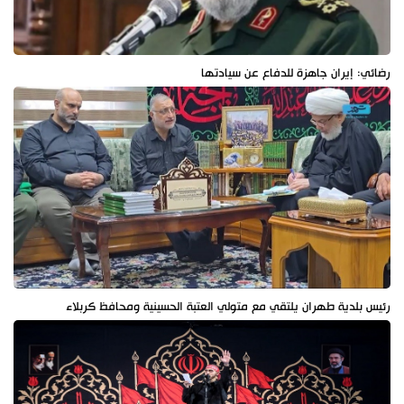
رضائي: إيران جاهزة للدفاع عن سيادتها
رئيس بلدية طهران يلتقي مع متولي العتبة الحسينية ومحافظ كربلاء