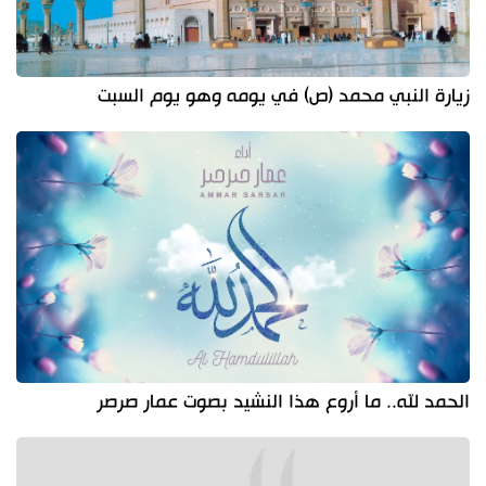
زيارة النبي محمد (ص) في يومه وهو يوم السبت
الحمد لله.. ما أروع هذا النشيد بصوت عمار صرصر