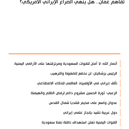
تفاهم عُمان.. هل ينهي الصراع الإيراني الأمريكي؟
آخر الأخبار
الأكثر مشاهدة
أنصار الله: لا أمان للقوات السعودية ومرتزقتها على الأراضي اليمنية
الرئيس بزشكيان: لن نخضع للضغوط والترهيب
تألق إيراني في الأولمبياد العالمي للذكاء الاصطناعي
الزعبي: ثورة الحسين مشروع دائم لرفض الظلم والهيمنة
عدوان واسع على مخيم قلنديا شمال القدس
دول عربية تشيد بإنجاز علمي إيراني
القوات اليمنية تعلن استهداف ناقلة نفط سعودية