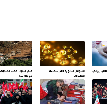
لمي إيراني
السوائل النانوية تعزز كفاءة
علي السيد: صمت الحكوم
المحولات
موقف لبنان