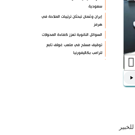
سعودية
إيران وعُمان تبحثان ترتيبات الملاحة في
هرمز
السوائل النانوية تعزز كفاءة المحولات
توقيف مسلح في ملعب غولف تابع
لترامب بكاليفورنيا
البرازيل تخفّض علاقاتها مع الأرجنتين
وتندد بتصعيد أميركي
علي السيد: صمت الحكومة يضعف موقف
لبنان
انخفاض حاد في مخزون الصواريخ
الأمريكية
العراق يعلن نجاح خطة زيارة الأربعين
لخبير
رضائي: إيران جاهزة للدفاع عن سيادتها