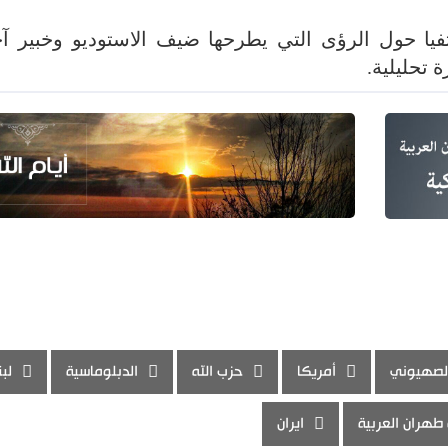
يا حول الرؤى التي يطرحها ضيف الاستوديو وخبير آخ
 تحليلية.
الصهيوني
أمريكا
حزب الله
الدبلوماسية
لبن
طهران العربية
ايران