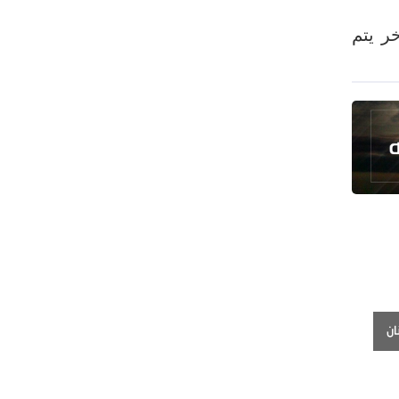
رئيس بلدية طهران يلتقي مع متولي
العتبة الحسينية ومحافظ كربلاء
ر يتم
تقرير مصور.. مراسم عزاء الأربعين بجوار
مكان استشهاد الإمام الشهيد
فريق طبي إيراني ينقذ حياة طفل عراقي
بأعجوبة+ فيديو
الشيخ قاسم: المقاومة مستمرة ما دام
الاحتلال موجودا
حمادة: إيران تشكل لاعبا رئيسا على
خارطة العالم
حشود مليونية تواصل مراسيم الزيارة
الأربعينية في كربلاء
اللجنة التجارية المشتركة بين إيران
ان
وباكستان تبدأ أعمالها
بدء مسيرات إحياء زيارة الأربعين في