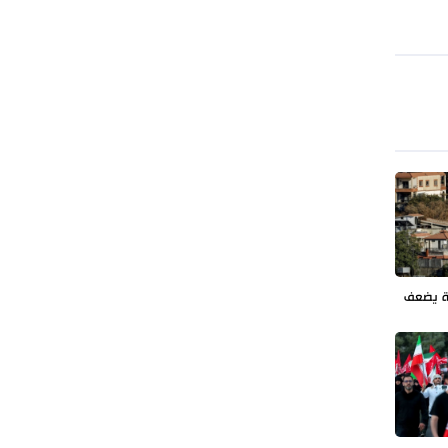
طهران وعموم إيران+ صور وفيديوهات
ة يضعف