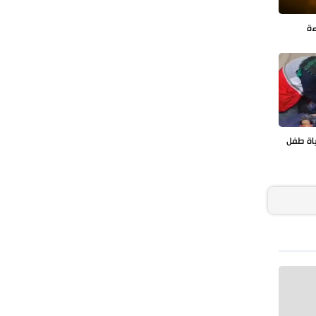
ءة
اة طفل