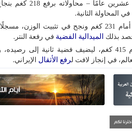
حيث بدأ نصيري – البالغ من العمر عشرين عامًا – محاول
وفي المحاولة الثالثة، وقف نصيري أمام 231 كغم ونجح في تثبيت الوزن، مس
الميدالية الفضية
يحصد بذلك
في رفعة النتر.
كما جمع نصيري في المجموع العام 415 كغم، ليضيف فضية ثانية إلى رصيد
رفع الأثقال
الم، في إنجاز لافت ل
الإيراني.
خترنا لكم