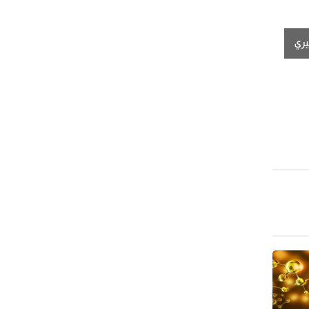
الأربعينية في كربلاء
يري