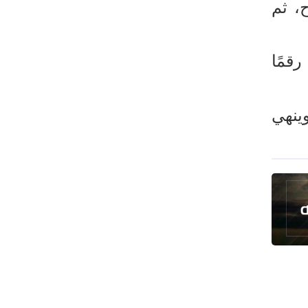
انخفاض حاد في مخزون الصواريخ
اته برفع 218 كغم بنجاح، ثم
الأمريكية
العراق يعلن نجاح خطة زيارة الأربعين
جلًا رقمًا
رضائي: إيران جاهزة للدفاع عن سيادتها
رئيس بلدية طهران يلتقي مع متولي
العتبة الحسينية ومحافظ كربلاء
ه، وينهي
تقرير مصور.. مراسم عزاء الأربعين بجوار
مكان استشهاد الإمام الشهيد
فريق طبي إيراني ينقذ حياة طفل عراقي
بأعجوبة+ فيديو
الشيخ قاسم: المقاومة مستمرة ما دام
الاحتلال موجودا
حمادة: إيران تشكل لاعبا رئيسا على
خارطة العالم
حشود مليونية تواصل مراسيم الزيارة