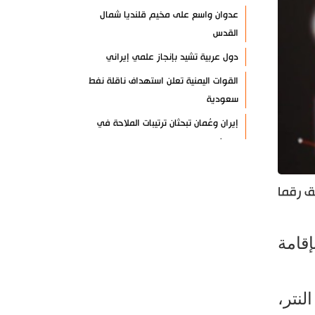
عدوان واسع على مخيم قلنديا شمال
القدس
دول عربية تشيد بإنجاز علمي إيراني
القوات اليمنية تعلن استهداف ناقلة نفط
سعودية
إيران وعُمان تبحثان ترتيبات الملاحة في
هرمز
السوائل النانوية تعزز كفاءة المحولات
توقيف مسلح في ملعب غولف تابع
فضيتين وحقق رقما
لترامب بكاليفورنيا
البرازيل تخفّض علاقاتها مع الأرجنتين
إقامة
وتندد بتصعيد أميركي
علي السيد: صمت الحكومة يضعف موقف
لبنان
نتر،