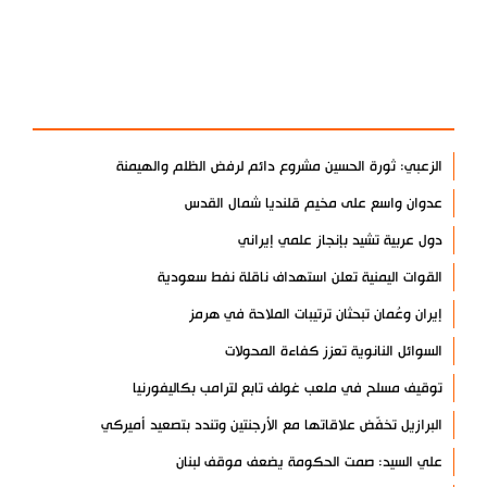
آخر الأخبار
الأكثر مشاهدة
الزعبي: ثورة الحسين مشروع دائم لرفض الظلم والهيمنة
عدوان واسع على مخيم قلنديا شمال القدس
دول عربية تشيد بإنجاز علمي إيراني
القوات اليمنية تعلن استهداف ناقلة نفط سعودية
إيران وعُمان تبحثان ترتيبات الملاحة في هرمز
السوائل النانوية تعزز كفاءة المحولات
توقيف مسلح في ملعب غولف تابع لترامب بكاليفورنيا
البرازيل تخفّض علاقاتها مع الأرجنتين وتندد بتصعيد أميركي
علي السيد: صمت الحكومة يضعف موقف لبنان