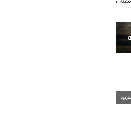
قلة"،
غربية