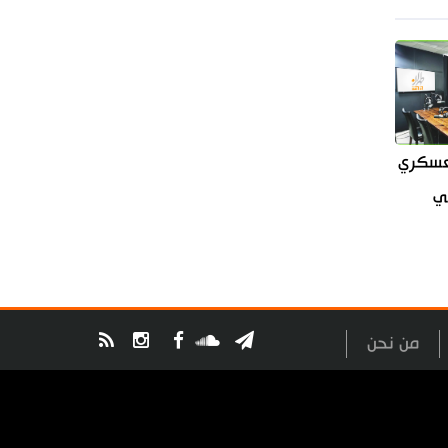
العسكري
سي
من نحن