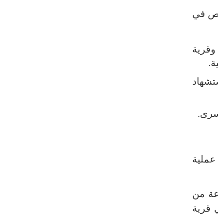
يسقط العلم"+ فيديو
اص في
مسقط: مفاوضات هرمز تجري في أجواء
إيجابية
وقرية
إسلام آباد تؤكد على تشكيل حلف
ة.
إسلامي ضد كيان الاحتلال
تشهاد
11 سيناتورا أميركيا يطالبون بوقف فوري
للحرب ضد إيران
سرى.
ذو القدر: مضيق هرمز لن يفتح طالما لم
تصحح واشنطن سلوكها
حرس الثورة: فتح مضيق هرمز مرهون
بقبول الشروط الإيرانية
عملية
إيجئي: نقدر جهود الصحفيين وتصديهم
لمحاولات العدو الرامية إلى التزييف
عة من
ولايتي: على القوات الأجنبية مغادرة
 قرية
المنطقة