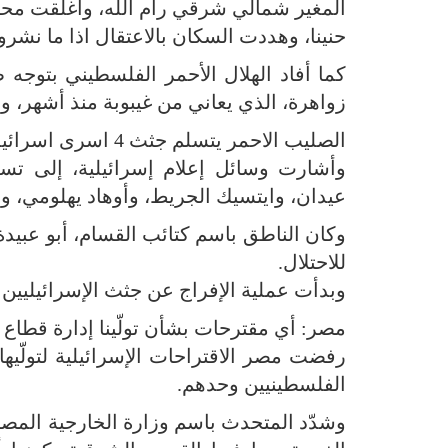
المغير شمالي شرقي رام الله، وأغلقت محي
حنينا، وهددت السكان بالاعتقال اذا ما نشر
كما أفاد الهلال الأحمر الفلسطيني بتوج
زواهرة، الذي يعاني من غيبوبة منذ أشهر، ون
الصليب الاحمر يتسلم جثث 4 اسرى اسرائيليين
عيدان، وايتسيك الجريط، وأوهاد يهلومي، و
للاحتلال.
وبدأت عملية الإفراج عن جثث الإسرائيليين
مصر: أي مقترحات بشأن تولّينا إدارة قطاع
رفضت مصر الاقتراحات الإسرائيلية لتولّي
الفلسطينيين وحدهم.
وشدّد المتحدث باسم وزارة الخارجية المصر