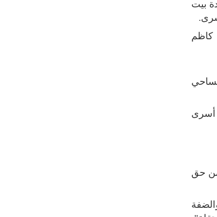
ة بيت
مسؤول يمني: معادلة الحصار بالحصار
سرى.
مستمرة حتى تحقق أهدافها
 كاظم
أطراف خارجية توسلت بالعراق لضمان عدم
الرد على الاعتداءات
لى تسلم الصليب الأحمر رفات الأسرى الإسرائيليين الـ4: اتساحي
 الناطق باسم كتائب القسام، أبو عبيدة، أعلن أمس الأربعاء، أنّ المقاومة قررت تسليم جثث 4 أسرى
من حق
الضفة