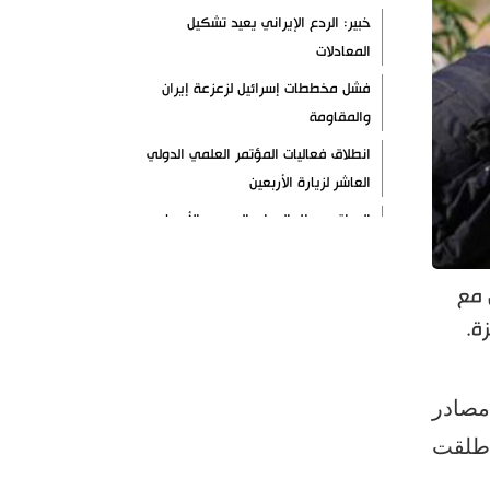
خبير: الردع الإيراني يعيد تشكيل
المعادلات
فشل مخططات إسرائيل لزعزعة إيران
والمقاومة
انطلاق فعاليات المؤتمر العلمي الدولي
العاشر لزيارة الأربعين
العراق يعطل الدوام الرسمي الأربعاء
المقبل
مسؤول عسكري: نظامنا القائم في
 مع
مضيق هرمز لا رجعة عنه
ة.
سيرة الشهداء المدافعين عن المراقد
المقدسة في رحاب الثقافة العربية
مصادر
صحيفة: أمريكا وإسرائيل خسرتا الحرب
طلقت
بينما خرجت إيران منتصرة
هيئة الحشد الشعبي تنشر.. "قسما لن