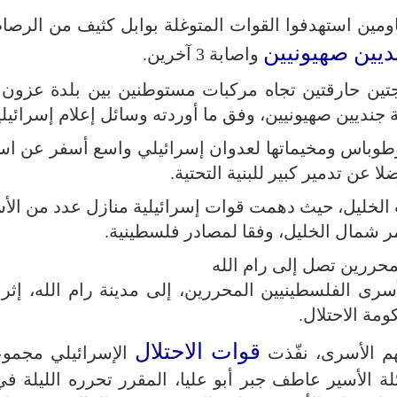
مين استهدفوا القوات المتوغلة بوابل كثيف من الرص
ديين صهيونيين
واصابة 3 آخرين.
تين حارقتين تجاه مركبات مستوطنين بين بلدة عزون 
 جنديين صهيونيين، وفق ما أوردته وسائل إعلام إسرائيلي
طوباس ومخيماتها لعدوان إسرائيلي واسع أسفر عن اس
عن تدمير كبير للبنية التحتية.
الخليل، حيث دهمت قوات إسرائيلية منازل عدد من الأ
مر شمال الخليل، وفقا لمصادر فلسطينية.
محررين تصل إلى رام الله
سرى الفلسطينيين المحررين، إلى مدينة رام الله، إثر 
مة الاحتلال.
قوات الاحتلال
ئهم الأسرى، نفّذت
الإسرائيلي مجمو
ة الأسير عاطف جبر أبو عليا، المقرر تحرره الليلة في