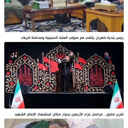
رئيس بلدية طهران يلتقي مع متولي العتبة الحسينية ومحافظ كربلاء
تقرير مصور.. مراسم عزاء الأربعين بجوار مكان استشهاد الإمام الشهيد