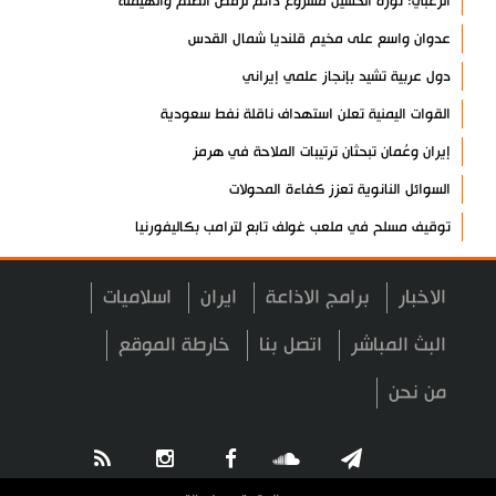
الزعبي: ثورة الحسين مشروع دائم لرفض الظلم والهيمنة
عدوان واسع على مخيم قلنديا شمال القدس
دول عربية تشيد بإنجاز علمي إيراني
القوات اليمنية تعلن استهداف ناقلة نفط سعودية
إيران وعُمان تبحثان ترتيبات الملاحة في هرمز
السوائل النانوية تعزز كفاءة المحولات
توقيف مسلح في ملعب غولف تابع لترامب بكاليفورنيا
البرازيل تخفّض علاقاتها مع الأرجنتين وتندد بتصعيد أميركي
الاخبار
برامج الاذاعة
ايران
اسلاميات
علي السيد: صمت الحكومة يضعف موقف لبنان
انخفاض حاد في مخزون الصواريخ الأمريكية
البث المباشر
اتصل بنا
خارطة الموقع
العراق يعلن نجاح خطة زيارة الأربعين
من نحن
رضائي: إيران جاهزة للدفاع عن سيادتها
رئيس بلدية طهران يلتقي مع متولي العتبة الحسينية ومحافظ كربلاء
تقرير مصور.. مراسم عزاء الأربعين بجوار مكان استشهاد الإمام