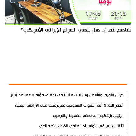
تفاهم عُمان.. هل ينهي الصراع الإيراني الأمريكي؟
آخر الأخبار
الأكثر مشاهدة
حرس الثورة: واشنطن وتل أبيب فشلتا في تحقيق مؤامراتهما ضد إيران
أنصار الله: لا أمان للقوات السعودية ومرتزقتها على الأراضي اليمنية
الرئيس بزشكيان: لن نخضع للضغوط والترهيب
تألق إيراني في الأولمبياد العالمي للذكاء الاصطناعي