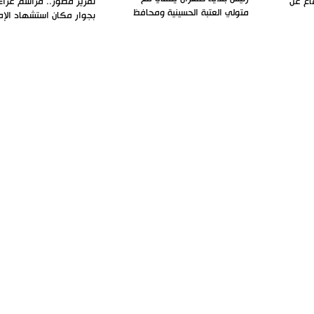
فاع عن
تقرير مصور.. مراسم عزاء 
متولي العتبة الحسينية ومحافظ
بجوار مكان استشهاد الإم
كربلاء
الشهيد
بين إيران
بدء مسيرات إحياء زيارة الأربعين
صحيفة: واشنطن مُنيت به
في طهران وعموم إيران+ صور
استراتيجية على يد طهران
وفيديوهات
المزيد
اسلاميات
البث المباشر
اتصل بنا
خارطة الموقع
جميع الحقوق محفوظة