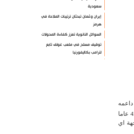
سعودية
إيران وعُمان تبحثان ترتيبات الملاحة في
هرمز
السوائل النانوية تعزز كفاءة المحولات
توقيف مسلح في ملعب غولف تابع
لترامب بكاليفورنيا
البرازيل تخفّض علاقاتها مع الأرجنتين
وتندد بتصعيد أميركي
علي السيد: صمت الحكومة يضعف موقف
لبنان
انخفاض حاد في مخزون الصواريخ
داعمه
الأمريكية
لم تكن طيلة الـ45 عاما
العراق يعلن نجاح خطة زيارة الأربعين
هة اي
رضائي: إيران جاهزة للدفاع عن سيادتها