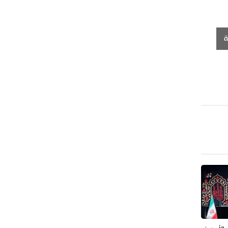
طهران وعموم إيران+ صور وفيديوهات
ة