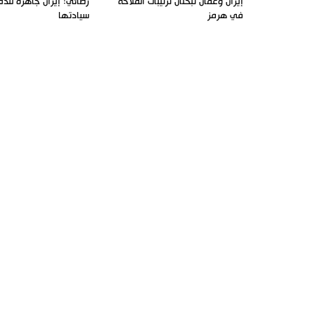
إيران وعُمان تبحثان ترتيبات الملاحة
رضائي: إيران جاهزة للد
في هرمز
سيادتها
فريق طبي إيراني ينقذ حياة طفل
اللجنة التجارية المشتركة 
عراقي بأعجوبة+ فيديو
وباكستان تبدأ أعمالها
الاخبار
برامج الاذاعة
ايران