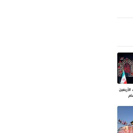
طهران وعموم إيران+ صور وفيديوهات
الأربعين
ام