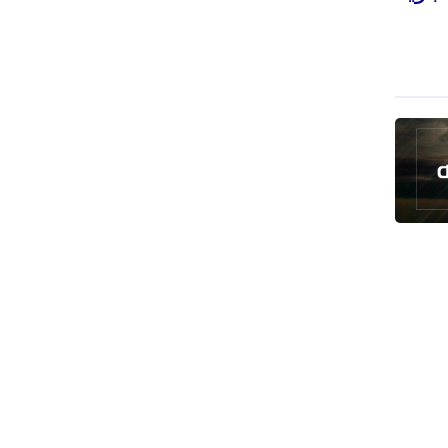
رئيس بلدية طهران يلتقي مع متولي
العتبة الحسينية ومحافظ كربلاء
تقرير مصور.. مراسم عزاء الأربعين بجوار
مكان استشهاد الإمام الشهيد
فريق طبي إيراني ينقذ حياة طفل عراقي
بأعجوبة+ فيديو
الشيخ قاسم: المقاومة مستمرة ما دام
الاحتلال موجودا
حمادة: إيران تشكل لاعبا رئيسا على
خارطة العالم
حشود مليونية تواصل مراسيم الزيارة
الأربعينية في كربلاء
اللجنة التجارية المشتركة بين إيران
وباكستان تبدأ أعمالها
بدء مسيرات إحياء زيارة الأربعين في