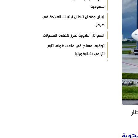
سعودية
إيران وعُمان تبحثان ترتيبات الملاحة في
هرمز
السوائل النانوية تعزز كفاءة المحولات
توقيف مسلح في ملعب غولف تابع
لترامب بكاليفورنيا
البرازيل تخفّض علاقاتها مع الأرجنتين
وتندد بتصعيد أميركي
علي السيد: صمت الحكومة يضعف موقف
لبنان
انخفاض حاد في مخزون الصواريخ
الأمريكية
ار
العراق يعلن نجاح خطة زيارة الأربعين
رضائي: إيران جاهزة للدفاع عن سيادتها
جوية