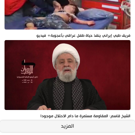
فريق طبي إيراني ينقذ حياة طفل عراقي بأعجوبة+ فيديو
الشيخ قاسم: المقاومة مستمرة ما دام الاحتلال موجودا
المزيد