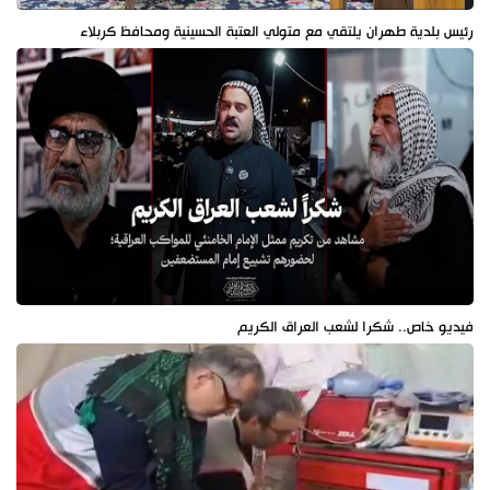
رئيس بلدية طهران يلتقي مع متولي العتبة الحسينية ومحافظ كربلاء
فيديو خاص.. شكرا لشعب العراق الكريم