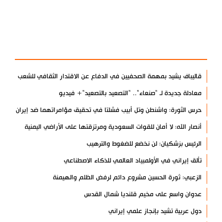
آخر الأخبار
الأكثر مشاهدة
قاليباف يشيد بمهمة الصحفيين في الدفاع عن الاقتدار الثقافي للشعب
معادلة جديدة لـ "صنعاء".. "التصعيد بالتصعيد"+ فيديو
حرس الثورة: واشنطن وتل أبيب فشلتا في تحقيق مؤامراتهما ضد إيران
أنصار الله: لا أمان للقوات السعودية ومرتزقتها على الأراضي اليمنية
الرئيس بزشكيان: لن نخضع للضغوط والترهيب
تألق إيراني في الأولمبياد العالمي للذكاء الاصطناعي
الزعبي: ثورة الحسين مشروع دائم لرفض الظلم والهيمنة
عدوان واسع على مخيم قلنديا شمال القدس
دول عربية تشيد بإنجاز علمي إيراني