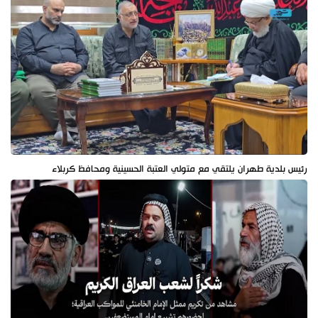
رئيس بلدية طهران يلتقي مع متولي العتبة الحسينية ومحافظ كربلاء