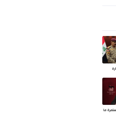
طهران وعموم إيران+ صور وفيديوهات
رة
تمرة ما