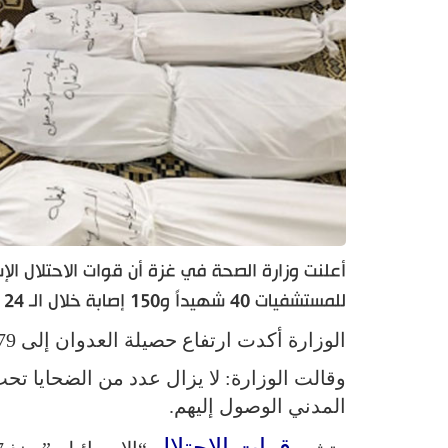
للمستشفيات 40 شهيداً و150 إصابة خلال الـ 24 ساعة الماضية.
الوزارة أكدت ارتفاع حصيلة العدوان إلى 36479 شهيداً و82777 إصابة منذ السابع من أكتوبر الماضي.
وقالت الوزارة: لا يزال عدد من الضحايا ت
المدني الوصول إليهم.
قوات الاحتلال