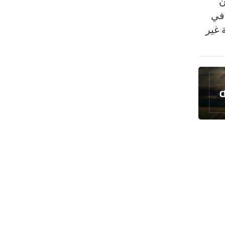
ن
رئيس بلدية طهران يلتقي مع متولي
 في
العتبة الحسينية ومحافظ كربلاء
اعة غير
تقرير مصور.. مراسم عزاء الأربعين بجوار
مكان استشهاد الإمام الشهيد
فريق طبي إيراني ينقذ حياة طفل عراقي
بأعجوبة+ فيديو
الشيخ قاسم: المقاومة مستمرة ما دام
الاحتلال موجودا
حمادة: إيران تشكل لاعبا رئيسا على
خارطة العالم
حشود مليونية تواصل مراسيم الزيارة
الأربعينية في كربلاء
اللجنة التجارية المشتركة بين إيران
وباكستان تبدأ أعمالها
بدء مسيرات إحياء زيارة الأربعين في