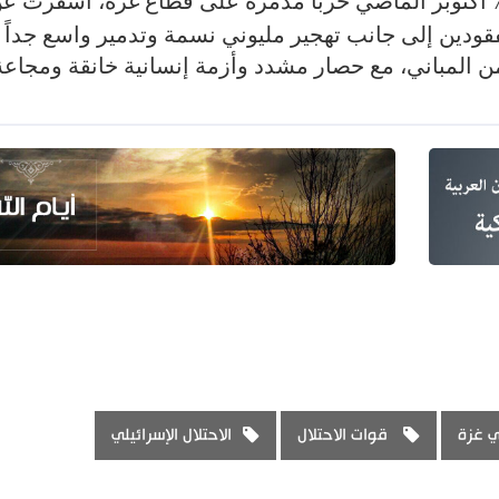
“الإسرائيلي” منذ 7 أكتوبر الماضي حرباً مدمرة على قطاع غزة، أسفرت ع
ودين إلى جانب تهجير مليوني نسمة وتدمير واسع جداً
 والبنى التحتية طال أكثر من 70 % من المباني، مع حصار مشدد وأزمة إنسانية خانقة ومج
ي غزة
قوات الاحتلال
الاحتلال الإسرائيلي