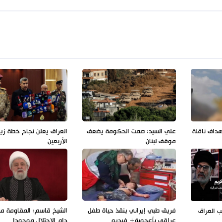
هداف ناقلة
علي السيد: صمت الحكومة يضعف
العراق يعلن نجاح خطة زيا
موقف لبنان
الأربعين
فريق طبي إيراني ينقذ حياة طفل
الشيخ قاسم: المقاومة مس
 العراق
عراقي بأعجوبة+ فيديو
دام الاحتلال موجودا