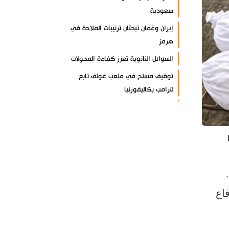
سعودية
إيران وعُمان تبحثان ترتيبات الملاحة في
هرمز
السوائل النانوية تعزز كفاءة المحولات
توقيف مسلح في ملعب غولف تابع
لترامب بكاليفورنيا
البرازيل تخفّض علاقاتها مع الأرجنتين
وتندد بتصعيد أميركي
علي السيد: صمت الحكومة يضعف موقف
لبنان
انخفاض حاد في مخزون الصواريخ
الأمريكية
اع
العراق يعلن نجاح خطة زيارة الأربعين
رضائي: إيران جاهزة للدفاع عن سيادتها