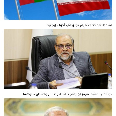
مسقط: مفاوضات هرمز تجري في أجواء إيجابية
ذو القدر: مضيق هرمز لن يفتح طالما لم تصحح واشنطن سلوكها