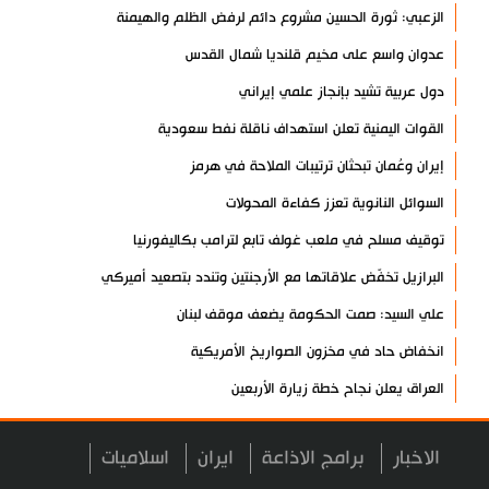
الزعبي: ثورة الحسين مشروع دائم لرفض الظلم والهيمنة
عدوان واسع على مخيم قلنديا شمال القدس
دول عربية تشيد بإنجاز علمي إيراني
القوات اليمنية تعلن استهداف ناقلة نفط سعودية
إيران وعُمان تبحثان ترتيبات الملاحة في هرمز
السوائل النانوية تعزز كفاءة المحولات
توقيف مسلح في ملعب غولف تابع لترامب بكاليفورنيا
البرازيل تخفّض علاقاتها مع الأرجنتين وتندد بتصعيد أميركي
علي السيد: صمت الحكومة يضعف موقف لبنان
انخفاض حاد في مخزون الصواريخ الأمريكية
العراق يعلن نجاح خطة زيارة الأربعين
رضائي: إيران جاهزة للدفاع عن سيادتها
الاخبار
برامج الاذاعة
ايران
اسلاميات
رئيس بلدية طهران يلتقي مع متولي العتبة الحسينية ومحافظ كربلاء