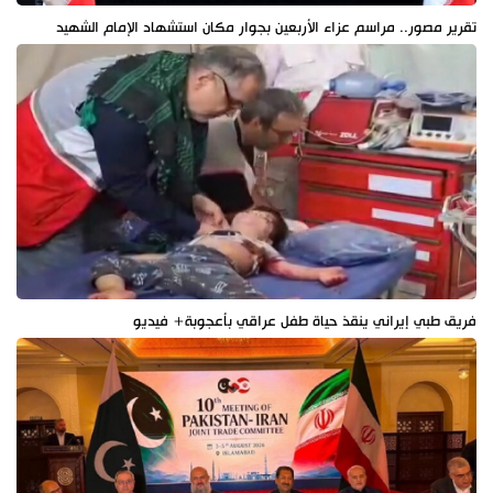
تقرير مصور.. مراسم عزاء الأربعين بجوار مكان استشهاد الإمام الشهيد
فريق طبي إيراني ينقذ حياة طفل عراقي بأعجوبة+ فيديو