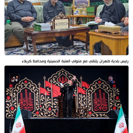
رئيس بلدية طهران يلتقي مع متولي العتبة الحسينية ومحافظ كربلاء