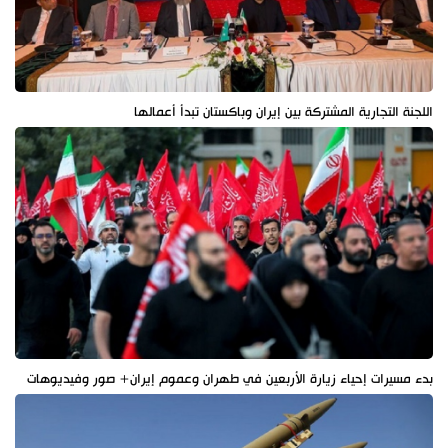
اللجنة التجارية المشتركة بين إيران وباكستان تبدأ أعمالها
بدء مسيرات إحياء زيارة الأربعين في طهران وعموم إيران+ صور وفيديوهات