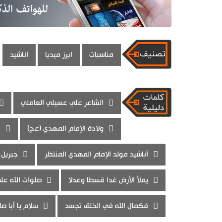
مناسبات
ابرز ميديا
اناشيد
الشاعر علي عسيلي العاملي
ولادة الإمام المهدي (عج)
ف
أناشيد مولد الإمام المهدي المنتظر
جبريل 
يملأ الأرض غدا قسطا وعدلا
صلوات الله عل
فكمال الله في الخلق تجسد
سلام يا أبا صا