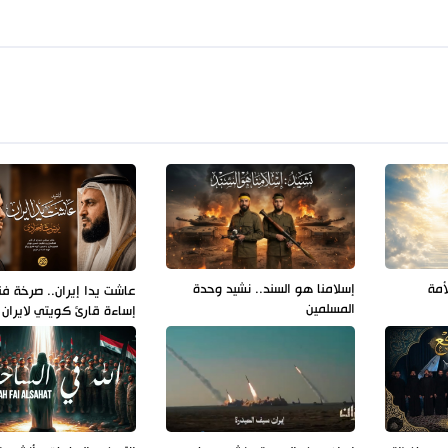
أمة
إسلامنا هو السند.. نشيد وحدة
عاشت يدا إيران.. صرخة فن
المسلمين
إساءة قارئ كويتي لايران