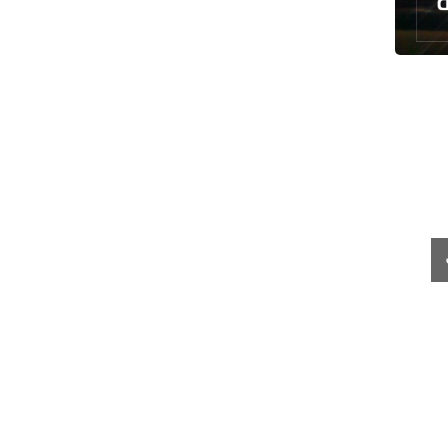
رئيس بلدية طهران يلتقي مع متولي
العتبة الحسينية ومحافظ كربلاء
تقرير مصور.. مراسم عزاء الأربعين بجوار
مكان استشهاد الإمام الشهيد
فريق طبي إيراني ينقذ حياة طفل عراقي
بأعجوبة+ فيديو
الشيخ قاسم: المقاومة مستمرة ما دام
الاحتلال موجودا
حمادة: إيران تشكل لاعبا رئيسا على
خارطة العالم
حشود مليونية تواصل مراسيم الزيارة
الأربعينية في كربلاء
اللجنة التجارية المشتركة بين إيران
وباكستان تبدأ أعمالها
بدء مسيرات إحياء زيارة الأربعين في