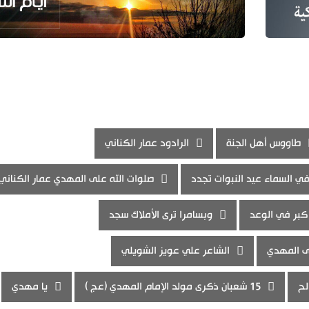
طاووس أهل الجنة
الرادود عمار الكناني
ي السماء عيد النبوات تجدد
صلوات الله على المهدي عمار الكناني
كبر في الوعد
وبسامرا ترى الأملاك سجد
ى المهدي
الشاعر علي عويز الشويلي
لح
15 شعبان ذكرى مولد الإمام المهدي (عج )
يا مهدي