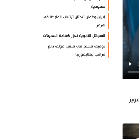
سعودية
إيران وعُمان تبحثان ترتيبات الملاحة في
هرمز
السوائل النانوية تعزز كفاءة المحولات
توقيف مسلح في ملعب غولف تابع
لترامب بكاليفورنيا
البرازيل تخفّض علاقاتها مع الأرجنتين
وتندد بتصعيد أميركي
علي السيد: صمت الحكومة يضعف موقف
لبنان
ويز
انخفاض حاد في مخزون الصواريخ
الأمريكية
العراق يعلن نجاح خطة زيارة الأربعين
رضائي: إيران جاهزة للدفاع عن سيادتها