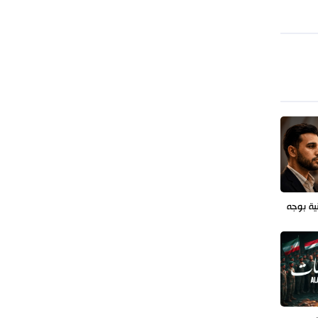
طهران وعموم إيران+ صور وفيديوهات
ية بوجه