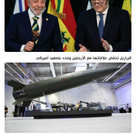
البرازيل تخفّض علاقاتها مع الأرجنتين وتندد بتصعيد أميركي