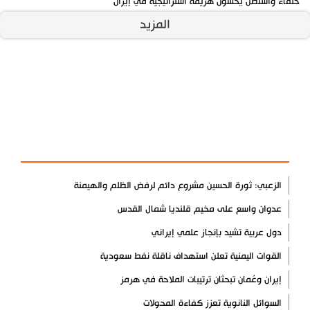
حلفاء واشنطن يخشون هزيمة استراتيجية في إيران
المزيد
آخر الأخبار
الأكثر مشاهدة
الزعبي: ثورة الحسين مشروع دائم لرفض الظلم والهيمنة
عدوان واسع على مخيم قلنديا شمال القدس
دول عربية تشيد بإنجاز علمي إيراني
القوات اليمنية تعلن استهداف ناقلة نفط سعودية
إيران وعُمان تبحثان ترتيبات الملاحة في هرمز
السوائل النانوية تعزز كفاءة المحولات