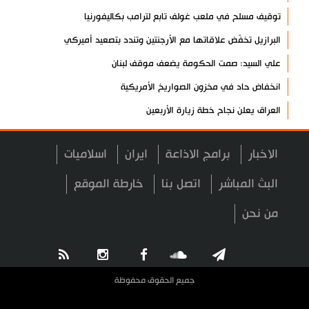
توقيف مسلح في ملعب غولف تابع لترامب بكاليفورنيا
البرازيل تخفّض علاقاتها مع الأرجنتين وتندد بتصعيد أميركي
علي السيد: صمت الحكومة يضعف موقف لبنان
انخفاض حاد في مخزون الصواريخ الأمريكية
العراق يعلن نجاح خطة زيارة الأربعين
رضائي: إيران جاهزة للدفاع عن سيادتها
الاخبار
برامج الاذاعة
ايران
اسلاميات
رئيس بلدية طهران يلتقي مع متولي العتبة الحسينية ومحافظ كربلاء
تقرير مصور.. مراسم عزاء الأربعين بجوار مكان استشهاد الإمام
البث المباشر
اتصل بنا
خارطة الموقع
الشهيد
من نحن
فريق طبي إيراني ينقذ حياة طفل عراقي بأعجوبة+ فيديو
الشيخ قاسم: المقاومة مستمرة ما دام الاحتلال موجودا
حمادة: إيران تشكل لاعبا رئيسا على خارطة العالم
جميع الحقوق محفوظة
حشود مليونية تواصل مراسيم الزيارة الأربعينية في كربلاء