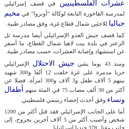
عشرات الفلسطينيين
في قصف إسرائيلي
مخيم
لمدرسة الفاخورة التابعة لوكالة "أونروا" في
جباليا
للاجئين شمال قطاع غزة، وفق مصادر طبية.
كما قصف جيش العدو الإسرائيلي أيضا مدرسة تل
الزعتر في بلدة بيت لاهيا شمال القطاع، ما أسفر
عن استشهاد وإصابة العشرات، حسب مصادر طبية.
جيش الاحتلال
ومنذ 43 يوما يشن
الإسرائيلي
حربا مدمرة على غزة خلفت 12 ألفا و300 شهيد
بينهم 5 آلاف طفل و3 آلاف و300 امرأة، فضلا عن
أطفال
أكثر من 30 ألف مصاب 75 في المئة منهم
ونساء
وفق أحدث إحصاء رسمي فلسطيني.
أما على الجانب الإسرائيلي فقد قتل أكثر من 1200
شخص وأصيب أكثر من 5 آلاف آخرين بجروح، إلى
جانب مقتل 378 جنديا إسرائيليا.