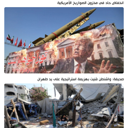
انخفاض حاد في مخزون الصواريخ الأمريكية
صحيفة: واشنطن مُنيت بهزيمة استراتيجية على يد طهران