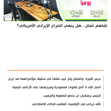
تفاهم عُمان.. هل ينهي الصراع الإيراني الأمريكي؟
آخر الأخبار
الأكثر مشاهدة
حرس الثورة: واشنطن وتل أبيب فشلتا في تحقيق مؤامراتهما ضد إيران
أنصار الله: لا أمان للقوات السعودية ومرتزقتها على الأراضي اليمنية
الرئيس بزشكيان: لن نخضع للضغوط والترهيب
تألق إيراني في الأولمبياد العالمي للذكاء الاصطناعي