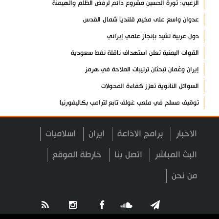
الزعبي: ثورة الحسين مشروع دائم لرفض الظلم والهيمنة
عدوان واسع على مخيم قلنديا شمال القدس
دول عربية تشيد بإنجاز علمي إيراني
القوات اليمنية تعلن استهداف ناقلة نفط سعودية
إيران وعُمان تبحثان ترتيبات الملاحة في هرمز
السوائل النانوية تعزز كفاءة المحولات
توقيف مسلح في ملعب غولف تابع لترامب بكاليفورنيا
البرازيل تخفّض علاقاتها مع الأرجنتين وتندد بتصعيد أميركي
الاخبار
برامج الاذاعة
ايران
اسلاميات
علي السيد: صمت الحكومة يضعف موقف لبنان
انخفاض حاد في مخزون الصواريخ الأمريكية
البث المباشر
اتصل بنا
خارطة الموقع
العراق يعلن نجاح خطة زيارة الأربعين
من نحن
رضائي: إيران جاهزة للدفاع عن سيادتها
رئيس بلدية طهران يلتقي مع متولي العتبة الحسينية ومحافظ كربلاء