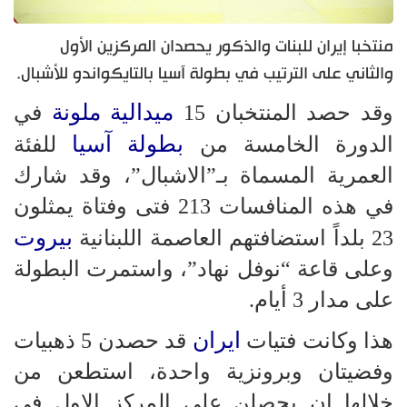
منتخبا إيران للبنات والذكور يحصدان المركزين الأول
والثاني على الترتيب في بطولة آسيا بالتايكواندو للأشبال.
ميدالية ملونة
وقد حصد المنتخبان 15
في
بطولة آسيا
الدورة الخامسة من
للفئة
العمرية المسماة بـ”الاشبال”، وقد شارك
في هذه المنافسات 213 فتى وفتاة يمثلون
بيروت
23 بلداً استضافتهم العاصمة اللبنانية
وعلى قاعة “نوفل نهاد”، واستمرت البطولة
على مدار 3 أيام.
ايران
هذا وكانت فتيات
قد حصدن 5 ذهبيات
وفضيتان وبرونزية واحدة، استطعن من
خلالها ان يحصلن على المركز الاول في