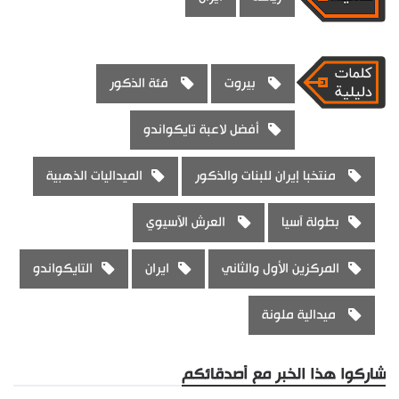
بيروت
فئة الذكور
أفضل لاعبة تايكواندو
منتخبا إيران للبنات والذكور
الميداليات الذهبية
بطولة آسيا
العرش الآسيوي
المركزين الأول والثاني
ايران
التايكواندو
ميدالية ملونة
شاركوا هذا الخبر مع أصدقائكم