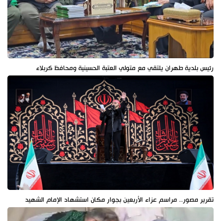
رئيس بلدية طهران يلتقي مع متولي العتبة الحسينية ومحافظ كربلاء
تقرير مصور.. مراسم عزاء الأربعين بجوار مكان استشهاد الإمام الشهيد