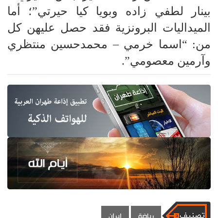
بينار لطفي زاده وبويا كيا حيرتي”؛ أما
الميداليات البرونزية فقد حصل عليهن كل
من: “اسما خرمي – محمدحسين منتظري
وآرمين معصومي”.
رياضة
ايران