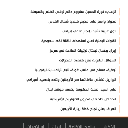
الزعبي: ثورة الحسين مشروع دائم لرفض الظلم والهيمنة
عدوان واسع على مخيم قلنديا شمال القدس
دول عربية تشيد بإنجاز علمي إيراني
القوات اليمنية تعلن استهداف ناقلة نفط سعودية
إيران وعُمان تبحثان ترتيبات الملاحة في هرمز
السوائل النانوية تعزز كفاءة المحولات
توقيف مسلح في ملعب غولف تابع لترامب بكاليفورنيا
البرازيل تخفّض علاقاتها مع الأرجنتين وتندد بتصعيد أميركي
علي السيد: صمت الحكومة يضعف موقف لبنان
انخفاض حاد في مخزون الصواريخ الأمريكية
العراق يعلن نجاح خطة زيارة الأربعين
رضائي: إيران جاهزة للدفاع عن سيادتها
الاخبار
برامج الاذاعة
ايران
اسلاميات