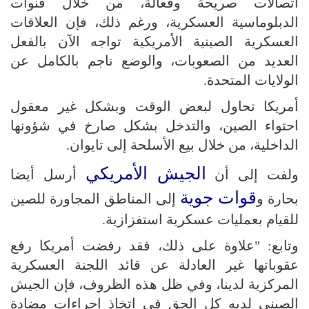
اتصالات صريحة وفعالة، من خلال قنوات
الدبلوماسية العسكرية، ورغم ذلك، فإن العلاقات
العسكرية الصينية الأمريكية تواجه الآن بالفعل
العديد من الصعوبات، والوضع ناجم بالكامل عن
الولايات المتحدة.
أمريكا تحاول لبعض الوقت وبشكل غير معقول
احتواء الصين، والتدخل بشكل صارخ في شؤونها
الداخلية، من خلال بيع الأسلحة إلى تايوان.
الجيش الأمريكي
ولفت إلى أن
أرسل أيضا
قوات جوية
بحارة و
إلى المناطق المجاورة للصين
للقيام بعمليات عسكرية استفزازية.
وتابع: "علاوة على ذلك، فقد رفضت أمريكا رفع
عقوباتها غير العادلة عن قائد اللجنة العسكرية
المركزية لدينا، وفي ظل هذه الظروف، فإن الجيش
الصيني لديه كل الحق في اتخاذ إجراءات مضادة