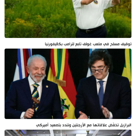
توقيف مسلح في ملعب غولف تابع لترامب بكاليفورنيا
البرازيل تخفّض علاقاتها مع الأرجنتين وتندد بتصعيد أميركي