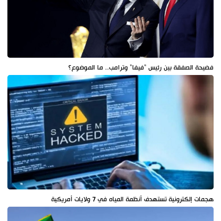
فضيحة الصفقة بين رئيس "فيفا" وترامب.. ما الموضوع؟
هجمات إلكترونية تستهدف أنظمة المياه في 7 ولايات أمريكية