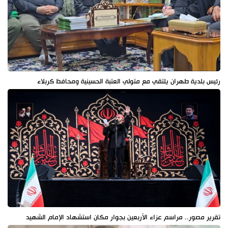
رئيس بلدية طهران يلتقي مع متولي العتبة الحسينية ومحافظ كربلاء
تقرير مصور.. مراسم عزاء الأربعين بجوار مكان استشهاد الإمام الشهيد