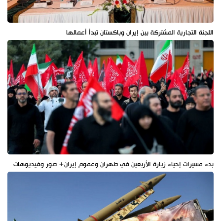
اللجنة التجارية المشتركة بين إيران وباكستان تبدأ أعمالها
بدء مسيرات إحياء زيارة الأربعين في طهران وعموم إيران+ صور وفيديوهات