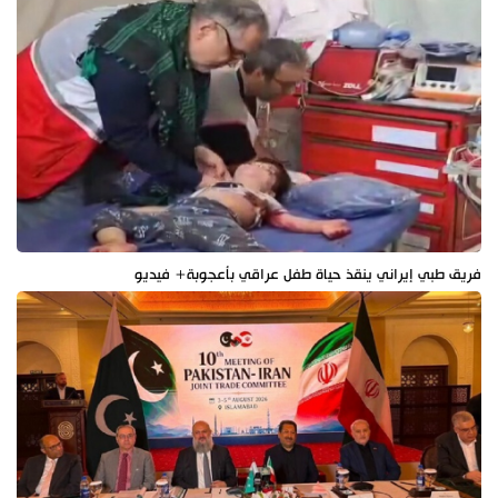
فريق طبي إيراني ينقذ حياة طفل عراقي بأعجوبة+ فيديو