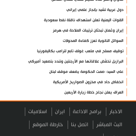
دول عربية تشيد بإنجاز علمي إيراني
القوات اليمنية تعلن استهداف ناقلة نفط سعودية
إيران وعُمان تبحثان ترتيبات الملاحة في هرمز
السوائل النانوية تعزز كفاءة المحولات
توقيف مسلح في ملعب غولف تابع لترامب بكاليفورنيا
البرازيل تخفّض علاقاتها مع الأرجنتين وتندد بتصعيد أميركي
علي السيد: صمت الحكومة يضعف موقف لبنان
انخفاض حاد في مخزون الصواريخ الأمريكية
العراق يعلن نجاح خطة زيارة الأربعين
رضائي: إيران جاهزة للدفاع عن سيادتها
الاخبار
برامج الاذاعة
ايران
اسلاميات
رئيس بلدية طهران يلتقي مع متولي العتبة الحسينية ومحافظ كربلاء
تقرير مصور.. مراسم عزاء الأربعين بجوار مكان استشهاد الإمام
البث المباشر
اتصل بنا
خارطة الموقع
الشهيد