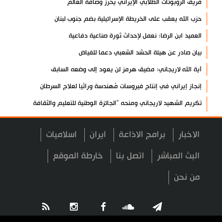
فريق الروبوتات الطلابي الإيراني يحرز وصافة العالم
حزب الله يعقب على الخريطة الإسرائيلية بضم جنوب لبنان
العميد ابن الرضا: نعمل لإحداث ثورة صناعية دفاعية
بيان صادر عن هيئة الحشد الشعبي دعما للفياض
آية الله لاريجاني: مضيق هرمز لن يعود إلى وضعه السابق
إنجاز إيراني في إنتاج فيروسات مُهندسة وراثيا لعلاج السرطان
تكريم الشهيد لاريجاني ومنحه "الجائزة الوطنية للتعليم والثقافة
والبحوث"
آخر مستجدات الإبادة الجماعية في غزة
الاخبار
برامج الاذاعة
ايران
اسلاميات
"حماس": نتمسك بالاتفاق مع الوسطاء والأولوية للتنفيذ
البث المباشر
اتصل بنا
خارطة الموقع
الشيخ صبري يحذر من حزام استيطاني يعزل الأقصى عن القدس
من نحن
"روس آتوم": عودة 5 خبراء روس إلى محطة بوشهر النووية
تعرف على أسباب تسارع شيخوخة القلب
مفتي عُمان يدعو إلى نبذ الفتن ووحدة الصف بين المسلمين