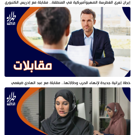
إيران تعري الغطرسة الصهيوأميركية في المنطقة.. مقابلة مع إدريس الكنبوري
خطة إيرانية جديدة لإنهاء الحرب ودلالاتها.. مقابلة مع عبد الهادي ضيغمي